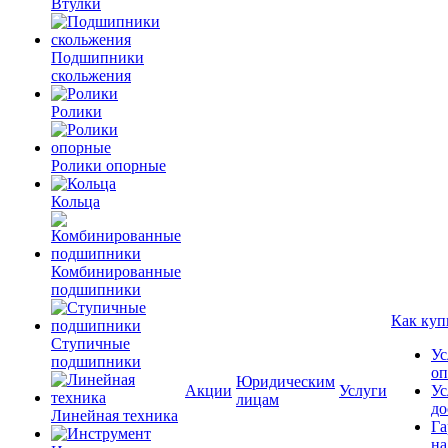
Втулки
Подшипники
скольжения
Ролики
Ролики опорные
Кольца
Комбинированные
подшипники
Как куп
Ступичные
Ус
подшипники
оп
Юридическим
Акции
Услуги
Ус
лицам
до
Линейная техника
Га
на