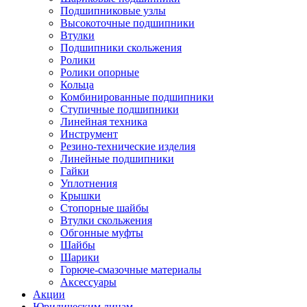
Подшипниковые узлы
Высокоточные подшипники
Втулки
Подшипники скольжения
Ролики
Ролики опорные
Кольца
Комбинированные подшипники
Ступичные подшипники
Линейная техника
Инструмент
Резино-технические изделия
Линейные подшипники
Гайки
Уплотнения
Крышки
Стопорные шайбы
Втулки скольжения
Обгонные муфты
Шайбы
Шарики
Горюче-смазочные материалы
Аксессуары
Акции
Юридическим лицам