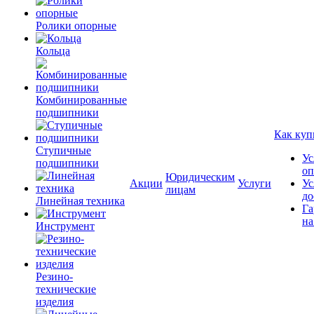
Ролики опорные
Кольца
Комбинированные
подшипники
Как куп
Ступичные
Ус
подшипники
оп
Юридическим
Акции
Услуги
Ус
лицам
до
Линейная техника
Га
на
Инструмент
Резино-
технические
изделия