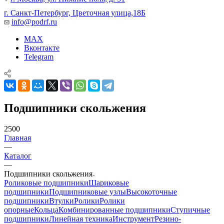
г. Санкт-Петербург, Цветочная улица,18Б
info@podrf.ru
MAX
Вконтакте
Telegram
Подшипники скольжения
2500
Главная
—
Каталог
—
Подшипники скольжения
Роликовые подшипники
Шариковые
подшипники
Подшипниковые узлы
Высокоточные
подшипники
Втулки
Ролики
Ролики
опорные
Кольца
Комбинированные подшипники
Ступичные
подшипники
Линейная техника
Инструмент
Резино-