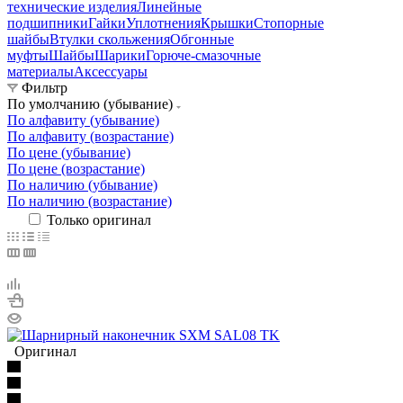
технические изделия
Линейные
подшипники
Гайки
Уплотнения
Крышки
Стопорные
шайбы
Втулки скольжения
Обгонные
муфты
Шайбы
Шарики
Горюче-смазочные
материалы
Аксессуары
Фильтр
По умолчанию (убывание)
По алфавиту (убывание)
По алфавиту (возрастание)
По цене (убывание)
По цене (возрастание)
По наличию (убывание)
По наличию (возрастание)
Только оригинал
Оригинал