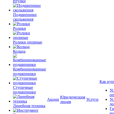
Втулки
Подшипники
скольжения
Ролики
Ролики опорные
Кольца
Комбинированные
подшипники
Как куп
Ступичные
Ус
подшипники
оп
Юридическим
Акции
Услуги
Ус
лицам
до
Линейная техника
Га
на