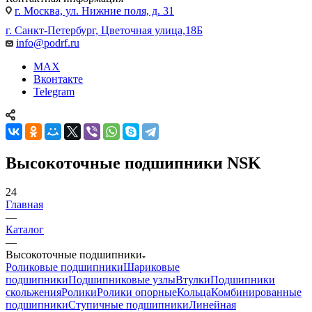
г. Москва, ул. Нижние поля, д. 31
г. Санкт-Петербург, Цветочная улица,18Б
info@podrf.ru
MAX
Вконтакте
Telegram
Высокоточные подшипники NSK
24
Главная
—
Каталог
—
Высокоточные подшипники
Роликовые подшипники
Шариковые
подшипники
Подшипниковые узлы
Втулки
Подшипники
скольжения
Ролики
Ролики опорные
Кольца
Комбинированные
подшипники
Ступичные подшипники
Линейная