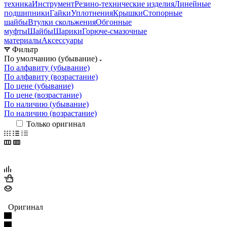
техника
Инструмент
Резино-технические изделия
Линейные
подшипники
Гайки
Уплотнения
Крышки
Стопорные
шайбы
Втулки скольжения
Обгонные
муфты
Шайбы
Шарики
Горюче-смазочные
материалы
Аксессуары
Фильтр
По умолчанию (убывание)
По алфавиту (убывание)
По алфавиту (возрастание)
По цене (убывание)
По цене (возрастание)
По наличию (убывание)
По наличию (возрастание)
Только оригинал
Оригинал