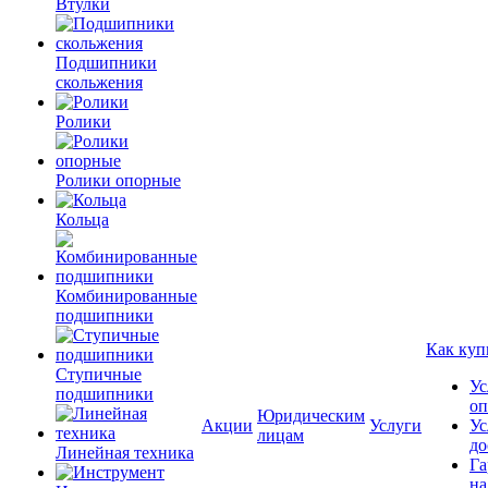
Втулки
Подшипники
скольжения
Ролики
Ролики опорные
Кольца
Комбинированные
подшипники
Как куп
Ступичные
Ус
подшипники
оп
Юридическим
Акции
Услуги
Ус
лицам
до
Линейная техника
Га
на