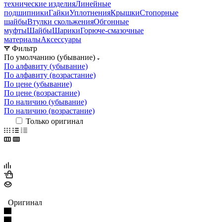
технические изделия
Линейные
подшипники
Гайки
Уплотнения
Крышки
Стопорные
шайбы
Втулки скольжения
Обгонные
муфты
Шайбы
Шарики
Горюче-смазочные
материалы
Аксессуары
Фильтр
По умолчанию (убывание)
По алфавиту (убывание)
По алфавиту (возрастание)
По цене (убывание)
По цене (возрастание)
По наличию (убывание)
По наличию (возрастание)
Только оригинал
Оригинал