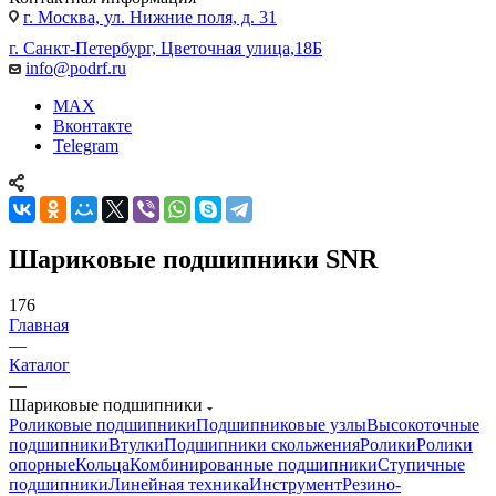
г. Москва, ул. Нижние поля, д. 31
г. Санкт-Петербург, Цветочная улица,18Б
info@podrf.ru
MAX
Вконтакте
Telegram
Шариковые подшипники SNR
176
Главная
—
Каталог
—
Шариковые подшипники
Роликовые подшипники
Подшипниковые узлы
Высокоточные
подшипники
Втулки
Подшипники скольжения
Ролики
Ролики
опорные
Кольца
Комбинированные подшипники
Ступичные
подшипники
Линейная техника
Инструмент
Резино-