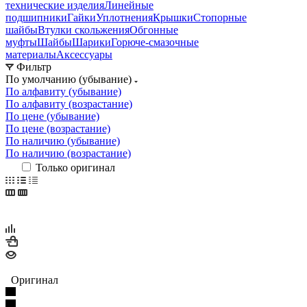
технические изделия
Линейные
подшипники
Гайки
Уплотнения
Крышки
Стопорные
шайбы
Втулки скольжения
Обгонные
муфты
Шайбы
Шарики
Горюче-смазочные
материалы
Аксессуары
Фильтр
По умолчанию (убывание)
По алфавиту (убывание)
По алфавиту (возрастание)
По цене (убывание)
По цене (возрастание)
По наличию (убывание)
По наличию (возрастание)
Только оригинал
Оригинал