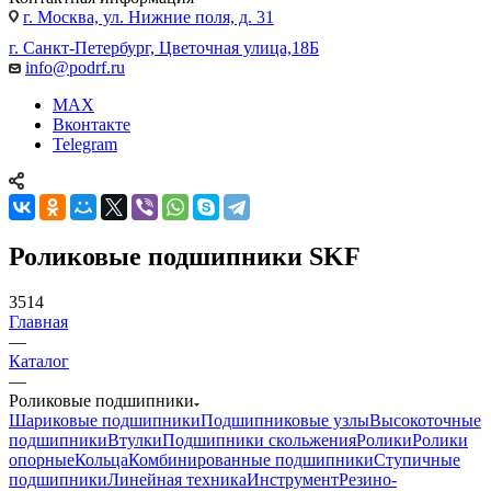
г. Москва, ул. Нижние поля, д. 31
г. Санкт-Петербург, Цветочная улица,18Б
info@podrf.ru
MAX
Вконтакте
Telegram
Роликовые подшипники SKF
3514
Главная
—
Каталог
—
Роликовые подшипники
Шариковые подшипники
Подшипниковые узлы
Высокоточные
подшипники
Втулки
Подшипники скольжения
Ролики
Ролики
опорные
Кольца
Комбинированные подшипники
Ступичные
подшипники
Линейная техника
Инструмент
Резино-