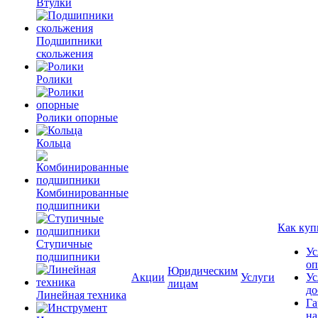
Втулки
Подшипники
скольжения
Ролики
Ролики опорные
Кольца
Комбинированные
подшипники
Как куп
Ступичные
Ус
подшипники
оп
Юридическим
Акции
Услуги
Ус
лицам
до
Линейная техника
Га
на