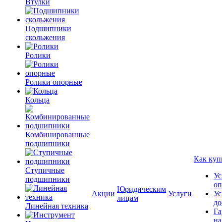
Втулки
Подшипники
скольжения
Ролики
Ролики опорные
Кольца
Комбинированные
подшипники
Как куп
Ступичные
Ус
подшипники
оп
Юридическим
Акции
Услуги
Ус
лицам
до
Линейная техника
Га
на