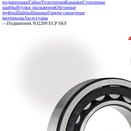
подшипники
Гайки
Уплотнения
Крышки
Стопорные
шайбы
Втулки скольжения
Обгонные
муфты
Шайбы
Шарики
Горюче-смазочные
материалы
Аксессуары
—
Подшипник NJ2209 ECP SKF