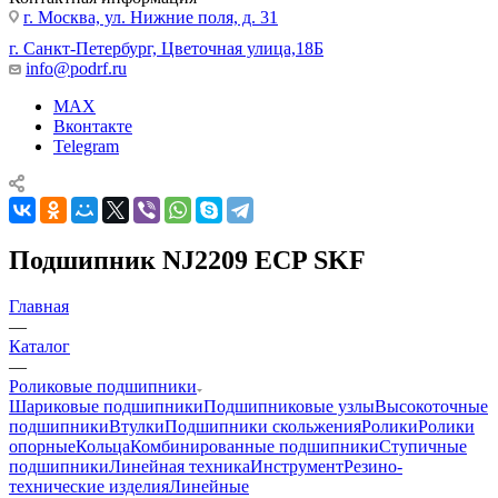
г. Москва, ул. Нижние поля, д. 31
г. Санкт-Петербург, Цветочная улица,18Б
info@podrf.ru
MAX
Вконтакте
Telegram
Подшипник NJ2209 ECP SKF
Главная
—
Каталог
—
Роликовые подшипники
Шариковые подшипники
Подшипниковые узлы
Высокоточные
подшипники
Втулки
Подшипники скольжения
Ролики
Ролики
опорные
Кольца
Комбинированные подшипники
Ступичные
подшипники
Линейная техника
Инструмент
Резино-
технические изделия
Линейные