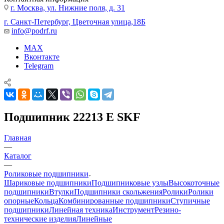
г. Москва, ул. Нижние поля, д. 31
г. Санкт-Петербург, Цветочная улица,18Б
info@podrf.ru
MAX
Вконтакте
Telegram
Подшипник 22213 E SKF
Главная
—
Каталог
—
Роликовые подшипники
Шариковые подшипники
Подшипниковые узлы
Высокоточные
подшипники
Втулки
Подшипники скольжения
Ролики
Ролики
опорные
Кольца
Комбинированные подшипники
Ступичные
подшипники
Линейная техника
Инструмент
Резино-
технические изделия
Линейные