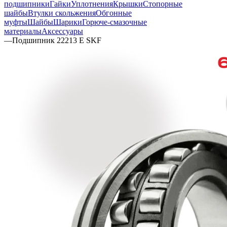
подшипники
Гайки
Уплотнения
Крышки
Стопорные
шайбы
Втулки скольжения
Обгонные
муфты
Шайбы
Шарики
Горюче-смазочные
материалы
Аксессуары
—
Подшипник 22213 E SKF