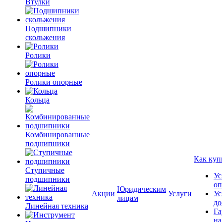
Втулки
Подшипники
скольжения
Ролики
Ролики опорные
Кольца
Комбинированные
подшипники
Как куп
Ступичные
Ус
подшипники
оп
Юридическим
Акции
Услуги
Ус
лицам
до
Линейная техника
Га
на