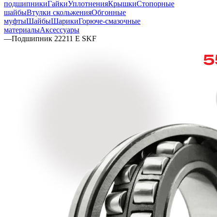
подшипники
Гайки
Уплотнения
Крышки
Стопорные
шайбы
Втулки скольжения
Обгонные
муфты
Шайбы
Шарики
Горюче-смазочные
материалы
Аксессуары
—
Подшипник 22211 E SKF