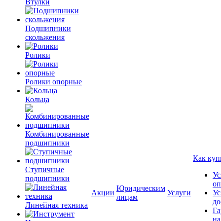
Втулки
Подшипники
скольжения
Ролики
Ролики опорные
Кольца
Комбинированные
подшипники
Как куп
Ступичные
Ус
подшипники
оп
Юридическим
Акции
Услуги
Ус
лицам
до
Линейная техника
Га
на