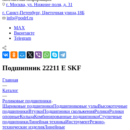
г. Москва, ул. Нижние поля, д. 31
г. Санкт-Петербург, Цветочная улица,18Б
info@podrf.ru
MAX
Вконтакте
Telegram
Подшипник 22211 E SKF
Главная
—
Каталог
—
Роликовые подшипники
Шариковые подшипники
Подшипниковые узлы
Высокоточные
подшипники
Втулки
Подшипники скольжения
Ролики
Ролики
опорные
Кольца
Комбинированные подшипники
Ступичные
подшипники
Линейная техника
Инструмент
Резино-
технические изделия
Линейные