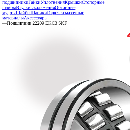
подшипники
Гайки
Уплотнения
Крышки
Стопорные
шайбы
Втулки скольжения
Обгонные
муфты
Шайбы
Шарики
Горюче-смазочные
материалы
Аксессуары
—
Подшипник 22209 EKC3 SKF