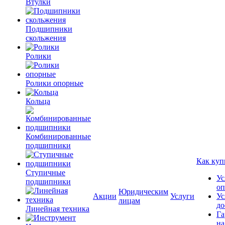
Втулки
Подшипники
скольжения
Ролики
Ролики опорные
Кольца
Комбинированные
подшипники
Как куп
Ступичные
Ус
подшипники
оп
Юридическим
Акции
Услуги
Ус
лицам
до
Линейная техника
Га
на