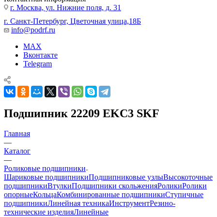
г. Москва, ул. Нижние поля, д. 31
г. Санкт-Петербург, Цветочная улица,18Б
info@podrf.ru
MAX
Вконтакте
Telegram
Подшипник 22209 EKC3 SKF
Главная
—
Каталог
—
Роликовые подшипники
Шариковые подшипники
Подшипниковые узлы
Высокоточные
подшипники
Втулки
Подшипники скольжения
Ролики
Ролики
опорные
Кольца
Комбинированные подшипники
Ступичные
подшипники
Линейная техника
Инструмент
Резино-
технические изделия
Линейные