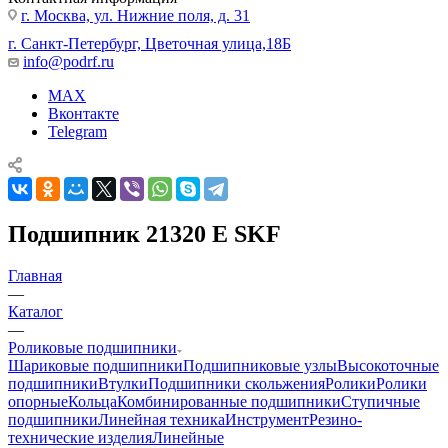
г. Москва, ул. Нижние поля, д. 31
г. Санкт-Петербург, Цветочная улица,18Б
info@podrf.ru
MAX
Вконтакте
Telegram
Подшипник 21320 E SKF
Главная
—
Каталог
—
Роликовые подшипники
Шариковые подшипники
Подшипниковые узлы
Высокоточные
подшипники
Втулки
Подшипники скольжения
Ролики
Ролики
опорные
Кольца
Комбинированные подшипники
Ступичные
подшипники
Линейная техника
Инструмент
Резино-
технические изделия
Линейные