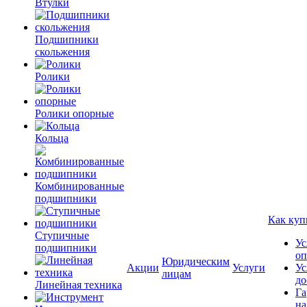
Втулки
Подшипники
скольжения
Ролики
Ролики опорные
Кольца
Комбинированные
подшипники
Как куп
Ступичные
Ус
подшипники
оп
Юридическим
Акции
Услуги
Ус
лицам
до
Линейная техника
Га
на