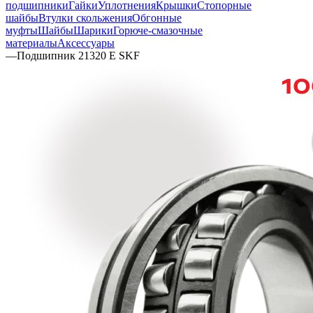
подшипники
Гайки
Уплотнения
Крышки
Стопорные
шайбы
Втулки скольжения
Обгонные
муфты
Шайбы
Шарики
Горюче-смазочные
материалы
Аксессуары
—
Подшипник 21320 E SKF