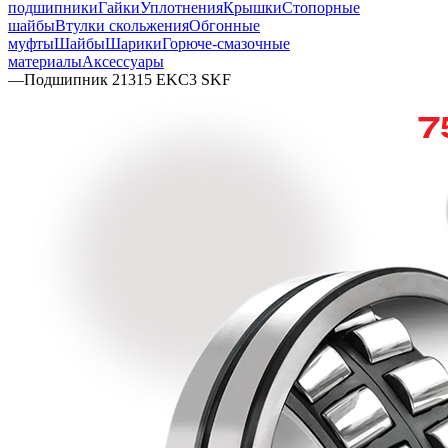
подшипники
Гайки
Уплотнения
Крышки
Стопорные
шайбы
Втулки скольжения
Обгонные
муфты
Шайбы
Шарики
Горюче-смазочные
материалы
Аксессуары
—
Подшипник 21315 EKC3 SKF