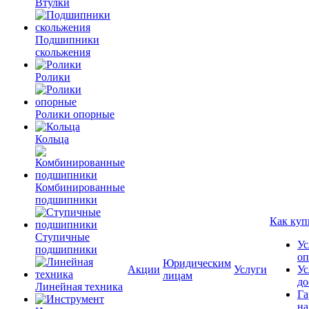
Втулки
Подшипники
скольжения
Ролики
Ролики опорные
Кольца
Комбинированные
подшипники
Как куп
Ступичные
Ус
подшипники
оп
Юридическим
Акции
Услуги
Ус
лицам
до
Линейная техника
Га
на