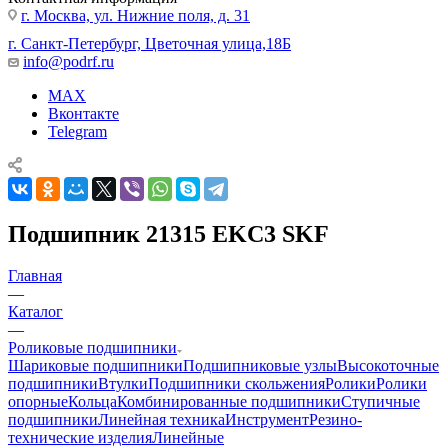
г. Москва, ул. Нижние поля, д. 31
г. Санкт-Петербург, Цветочная улица,18Б
info@podrf.ru
MAX
Вконтакте
Telegram
Подшипник 21315 EKC3 SKF
Главная
—
Каталог
—
Роликовые подшипники
Шариковые подшипники
Подшипниковые узлы
Высокоточные
подшипники
Втулки
Подшипники скольжения
Ролики
Ролики
опорные
Кольца
Комбинированные подшипники
Ступичные
подшипники
Линейная техника
Инструмент
Резино-
технические изделия
Линейные