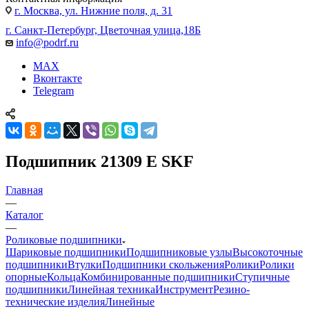
г. Москва, ул. Нижние поля, д. 31
г. Санкт-Петербург, Цветочная улица,18Б
info@podrf.ru
MAX
Вконтакте
Telegram
Подшипник 21309 E SKF
Главная
—
Каталог
—
Роликовые подшипники
Шариковые подшипники
Подшипниковые узлы
Высокоточные
подшипники
Втулки
Подшипники скольжения
Ролики
Ролики
опорные
Кольца
Комбинированные подшипники
Ступичные
подшипники
Линейная техника
Инструмент
Резино-
технические изделия
Линейные