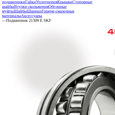
подшипники
Гайки
Уплотнения
Крышки
Стопорные
шайбы
Втулки скольжения
Обгонные
муфты
Шайбы
Шарики
Горюче-смазочные
материалы
Аксессуары
—
Подшипник 21309 E SKF