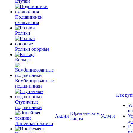
Втулки
Подшипники
скольжения
Ролики
Ролики опорные
Кольца
Комбинированные
подшипники
Как куп
Ступичные
Ус
подшипники
оп
Юридическим
Акции
Услуги
Ус
лицам
до
Линейная техника
Га
на