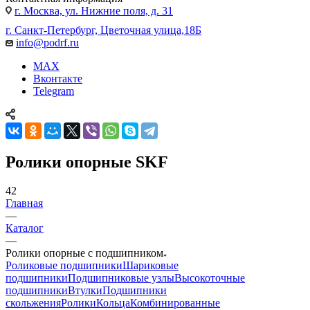
г. Москва, ул. Нижние поля, д. 31
г. Санкт-Петербург, Цветочная улица,18Б
info@podrf.ru
MAX
Вконтакте
Telegram
Ролики опорные SKF
42
Главная
—
Каталог
—
Ролики опорные с подшипником
Роликовые подшипники
Шариковые
подшипники
Подшипниковые узлы
Высокоточные
подшипники
Втулки
Подшипники
скольжения
Ролики
Кольца
Комбинированные