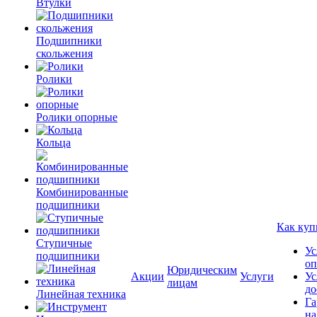
Втулки
Подшипники
скольжения
Ролики
Ролики опорные
Кольца
Комбинированные
подшипники
Как куп
Ступичные
Ус
подшипники
оп
Юридическим
Акции
Услуги
Ус
лицам
до
Линейная техника
Га
на