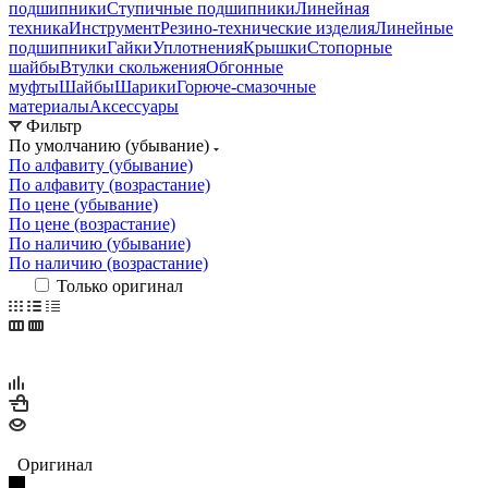
подшипники
Ступичные подшипники
Линейная
техника
Инструмент
Резино-технические изделия
Линейные
подшипники
Гайки
Уплотнения
Крышки
Стопорные
шайбы
Втулки скольжения
Обгонные
муфты
Шайбы
Шарики
Горюче-смазочные
материалы
Аксессуары
Фильтр
По умолчанию (убывание)
По алфавиту (убывание)
По алфавиту (возрастание)
По цене (убывание)
По цене (возрастание)
По наличию (убывание)
По наличию (возрастание)
Только оригинал
Оригинал