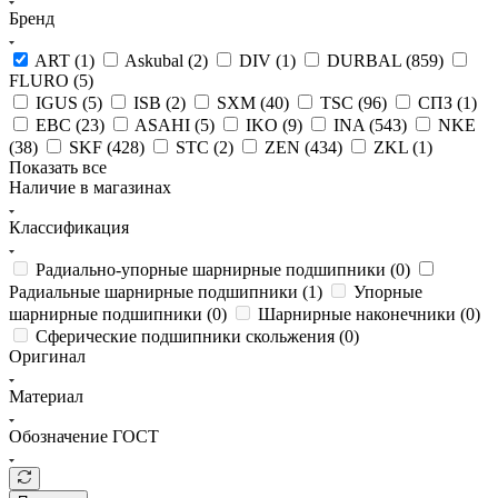
Бренд
ART (
1
)
Askubal (
2
)
DIV (
1
)
DURBAL (
859
)
FLURO (
5
)
IGUS (
5
)
ISB (
2
)
SXM (
40
)
TSC (
96
)
СПЗ (
1
)
EBC (
23
)
ASAHI (
5
)
IKO (
9
)
INA (
543
)
NKE
(
38
)
SKF (
428
)
STC (
2
)
ZEN (
434
)
ZKL (
1
)
Показать все
Наличие в магазинах
Классификация
Радиально-упорные шарнирные подшипники (
0
)
Радиальные шарнирные подшипники (
1
)
Упорные
шарнирные подшипники (
0
)
Шарнирные наконечники (
0
)
Сферические подшипники скольжения (
0
)
Оригинал
Материал
Обозначение ГОСТ