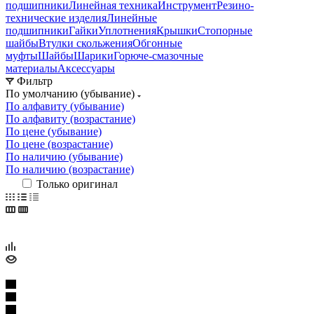
подшипники
Линейная техника
Инструмент
Резино-
технические изделия
Линейные
подшипники
Гайки
Уплотнения
Крышки
Стопорные
шайбы
Втулки скольжения
Обгонные
муфты
Шайбы
Шарики
Горюче-смазочные
материалы
Аксессуары
Фильтр
По умолчанию (убывание)
По алфавиту (убывание)
По алфавиту (возрастание)
По цене (убывание)
По цене (возрастание)
По наличию (убывание)
По наличию (возрастание)
Только оригинал