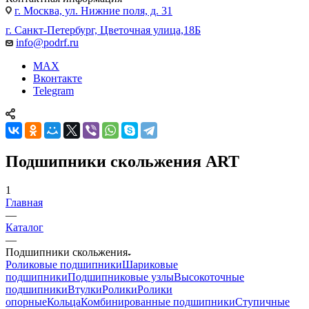
г. Москва, ул. Нижние поля, д. 31
г. Санкт-Петербург, Цветочная улица,18Б
info@podrf.ru
MAX
Вконтакте
Telegram
Подшипники скольжения ART
1
Главная
—
Каталог
—
Подшипники скольжения
Роликовые подшипники
Шариковые
подшипники
Подшипниковые узлы
Высокоточные
подшипники
Втулки
Ролики
Ролики
опорные
Кольца
Комбинированные подшипники
Ступичные