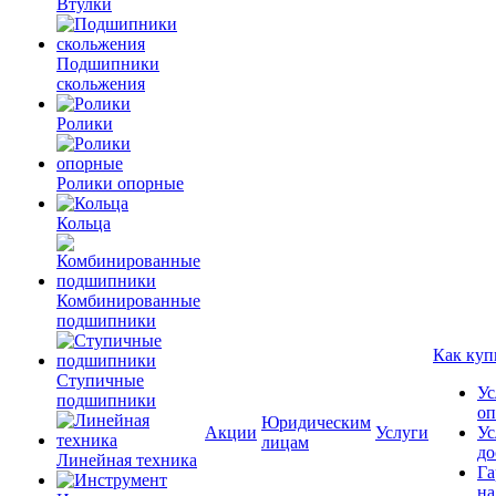
Втулки
Подшипники
скольжения
Ролики
Ролики опорные
Кольца
Комбинированные
подшипники
Как куп
Ступичные
Ус
подшипники
оп
Юридическим
Акции
Услуги
Ус
лицам
до
Линейная техника
Га
на