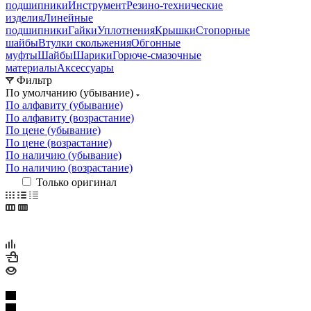
подшипники
Инструмент
Резино-технические
изделия
Линейные
подшипники
Гайки
Уплотнения
Крышки
Стопорные
шайбы
Втулки скольжения
Обгонные
муфты
Шайбы
Шарики
Горюче-смазочные
материалы
Аксессуары
Фильтр
По умолчанию (убывание)
По алфавиту (убывание)
По алфавиту (возрастание)
По цене (убывание)
По цене (возрастание)
По наличию (убывание)
По наличию (возрастание)
Только оригинал