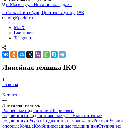
г. Москва, ул. Нижние поля, д. 31
г. Санкт-Петербург, Цветочная улица,18Б
info@podrf.ru
MAX
Вконтакте
Telegram
Линейная техника IKO
1
Главная
—
Каталог
—
Линейная техника
Роликовые подшипники
Шариковые
подшипники
Подшипниковые узлы
Высокоточные
подшипники
Втулки
Подшипники скольжения
Ролики
Ролики
опорные
Кольца
Комбинированные подшипники
Ступичные