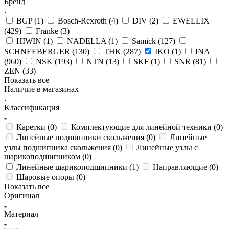
Бренд
BGP (
1
)
Bosch-Rexroth (
4
)
DIV (
2
)
EWELLIX
(
429
)
Franke (
3
)
HIWIN (
1
)
NADELLA (
1
)
Samick (
127
)
SCHNEEBERGER (
130
)
THK (
287
)
IKO (
1
)
INA
(
960
)
NSK (
193
)
NTN (
13
)
SKF (
1
)
SNR (
81
)
ZEN (
33
)
Показать все
Наличие в магазинах
Классификация
Каретки (
0
)
Комплектующие для линейной техники (
0
)
Линейные подшипники скольжения (
0
)
Линейные
узлы подшипника скольжения (
0
)
Линейные узлы с
шарикоподшипником (
0
)
Линейные шарикоподшипники (
1
)
Направляющие (
0
)
Шаровые опоры (
0
)
Показать все
Оригинал
Материал