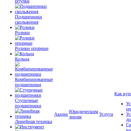
Втулки
Подшипники
скольжения
Ролики
Ролики опорные
Кольца
Комбинированные
подшипники
Как куп
Ступичные
Ус
подшипники
оп
Юридическим
Акции
Услуги
Ус
лицам
до
Линейная техника
Га
на