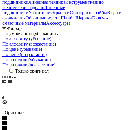
подшипники
Линейная техника
Инструмент
Резино-
технические изделия
Линейные
подшипники
Уплотнения
Крышки
Стопорные шайбы
Втулки
скольжения
Обгонные муфты
Шайбы
Шарики
Горюче-
смазочные материалы
Аксессуары
Фильтр
По умолчанию (убывание)
По алфавиту (убывание)
По алфавиту (возрастание)
По цене (убывание)
По цене (возрастание)
По наличию (убывание)
По наличию (возрастание)
Только оригинал
Оригинал