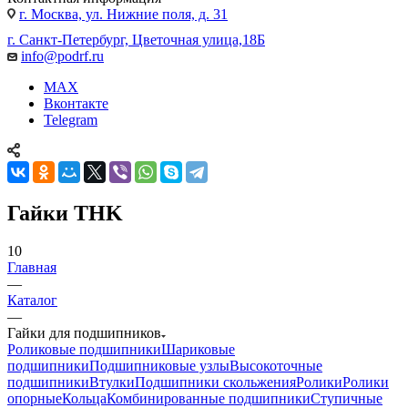
г. Москва, ул. Нижние поля, д. 31
г. Санкт-Петербург, Цветочная улица,18Б
info@podrf.ru
MAX
Вконтакте
Telegram
Гайки THK
10
Главная
—
Каталог
—
Гайки для подшипников
Роликовые подшипники
Шариковые
подшипники
Подшипниковые узлы
Высокоточные
подшипники
Втулки
Подшипники скольжения
Ролики
Ролики
опорные
Кольца
Комбинированные подшипники
Ступичные