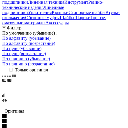
подшипники
Линейная техника
Инструмент
Резино-
технические изделия
Линейные
подшипники
Уплотнения
Крышки
Стопорные шайбы
Втулки
скольжения
Обгонные муфты
Шайбы
Шарики
Горюче-
смазочные материалы
Аксессуары
Фильтр
По умолчанию (убывание)
По алфавиту (убывание)
По алфавиту (возрастание)
По цене (убывание)
По цене (возрастание)
По наличию (убывание)
По наличию (возрастание)
Только оригинал
Оригинал