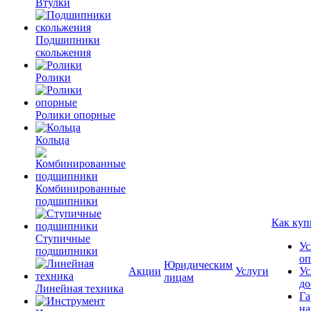
Втулки
Подшипники
скольжения
Ролики
Ролики опорные
Кольца
Комбинированные
подшипники
Как куп
Ступичные
Ус
подшипники
оп
Юридическим
Акции
Услуги
Ус
лицам
до
Линейная техника
Га
на