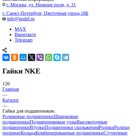
г. Москва, ул. Нижние поля, д. 31
г. Санкт-Петербург, Цветочная улица,18Б
info@podrf.ru
MAX
Вконтакте
Telegram
Гайки NKE
126
Главная
—
Каталог
—
Гайки для подшипников
Роликовые подшипники
Шариковые
подшипники
Подшипниковые узлы
Высокоточные
подшипники
Втулки
Подшипники скольжения
Ролики
Ролики
опорные
Кольца
Комбинированные подшипники
Ступичные