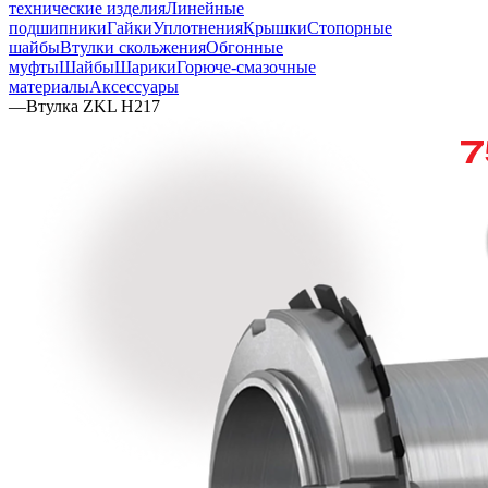
технические изделия
Линейные
подшипники
Гайки
Уплотнения
Крышки
Стопорные
шайбы
Втулки скольжения
Обгонные
муфты
Шайбы
Шарики
Горюче-смазочные
материалы
Аксессуары
—
Втулка ZKL H217