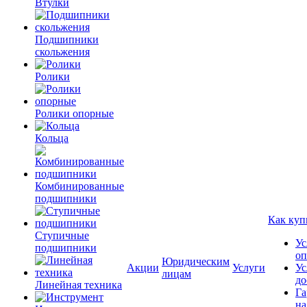
Втулки
Подшипники
скольжения
Ролики
Ролики опорные
Кольца
Комбинированные
подшипники
Как куп
Ступичные
Ус
подшипники
оп
Юридическим
Акции
Услуги
Ус
лицам
до
Линейная техника
Га
на