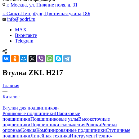
г. Москва, ул. Нижние поля, д. 31
г. Санкт-Петербург, Цветочная улица,18Б
info@podrf.ru
MAX
Вконтакте
Telegram
Втулка ZKL H217
Главная
—
Каталог
—
Втулки для подшипников
Роликовые подшипники
Шариковые
подшипники
Подшипниковые узлы
Высокоточные
подшипники
Подшипники скольжения
Ролики
Ролики
опорные
Кольца
Комбинированные подшипники
Ступичные
подшипники
Линейная техника
Инструмент
Резино-