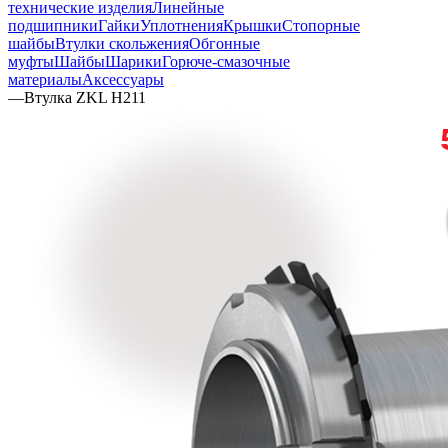
технические изделия
Линейные
подшипники
Гайки
Уплотнения
Крышки
Стопорные
шайбы
Втулки скольжения
Обгонные
муфты
Шайбы
Шарики
Горюче-смазочные
материалы
Аксессуары
—
Втулка ZKL H211