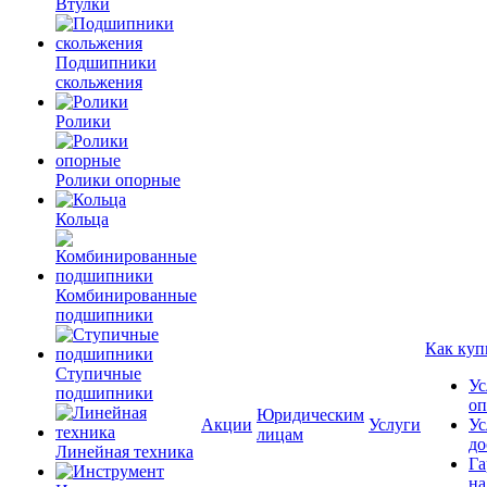
Втулки
Подшипники
скольжения
Ролики
Ролики опорные
Кольца
Комбинированные
подшипники
Как куп
Ступичные
Ус
подшипники
оп
Юридическим
Акции
Услуги
Ус
лицам
до
Линейная техника
Га
на