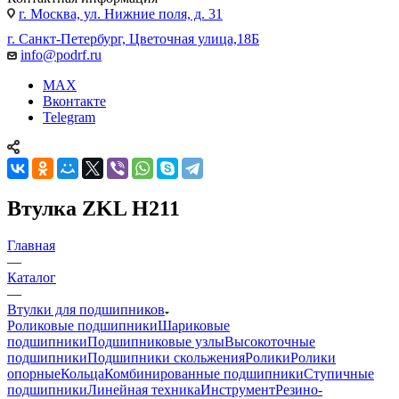
г. Москва, ул. Нижние поля, д. 31
г. Санкт-Петербург, Цветочная улица,18Б
info@podrf.ru
MAX
Вконтакте
Telegram
Втулка ZKL H211
Главная
—
Каталог
—
Втулки для подшипников
Роликовые подшипники
Шариковые
подшипники
Подшипниковые узлы
Высокоточные
подшипники
Подшипники скольжения
Ролики
Ролики
опорные
Кольца
Комбинированные подшипники
Ступичные
подшипники
Линейная техника
Инструмент
Резино-