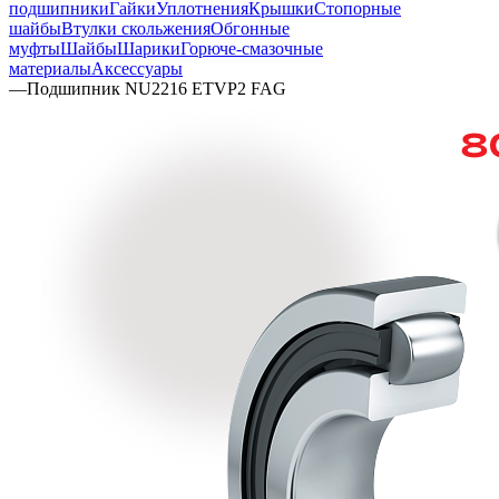
подшипники
Гайки
Уплотнения
Крышки
Стопорные
шайбы
Втулки скольжения
Обгонные
муфты
Шайбы
Шарики
Горюче-смазочные
материалы
Аксессуары
—
Подшипник NU2216 ETVP2 FAG