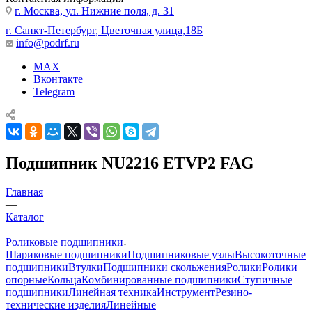
г. Москва, ул. Нижние поля, д. 31
г. Санкт-Петербург, Цветочная улица,18Б
info@podrf.ru
MAX
Вконтакте
Telegram
Подшипник NU2216 ETVP2 FAG
Главная
—
Каталог
—
Роликовые подшипники
Шариковые подшипники
Подшипниковые узлы
Высокоточные
подшипники
Втулки
Подшипники скольжения
Ролики
Ролики
опорные
Кольца
Комбинированные подшипники
Ступичные
подшипники
Линейная техника
Инструмент
Резино-
технические изделия
Линейные