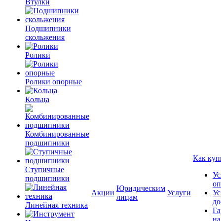
Втулки
Подшипники
скольжения
Ролики
Ролики опорные
Кольца
Комбинированные
подшипники
Как куп
Ступичные
Ус
подшипники
оп
Юридическим
Акции
Услуги
Ус
лицам
до
Линейная техника
Га
на