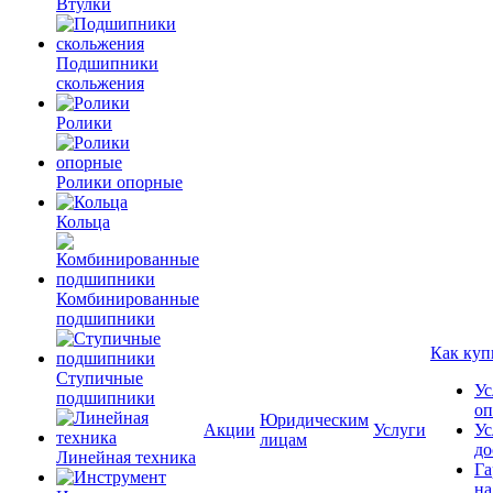
Втулки
Подшипники
скольжения
Ролики
Ролики опорные
Кольца
Комбинированные
подшипники
Как куп
Ступичные
Ус
подшипники
оп
Юридическим
Акции
Услуги
Ус
лицам
до
Линейная техника
Га
на