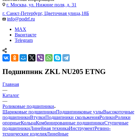
г. Москва, ул. Нижние поля, д. 31
г. Санкт-Петербург, Цветочная улица,18Б
info@podrf.ru
MAX
Вконтакте
Telegram
Подшипник ZKL NU205 ETNG
Главная
—
Каталог
—
Роликовые подшипники
Шариковые подшипники
Подшипниковые узлы
Высокоточные
подшипники
Втулки
Подшипники скольжения
Ролики
Ролики
опорные
Кольца
Комбинированные подшипники
Ступичные
подшипники
Линейная техника
Инструмент
Резино-
технические изделия
Линейные