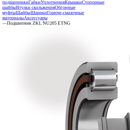
подшипники
Гайки
Уплотнения
Крышки
Стопорные
шайбы
Втулки скольжения
Обгонные
муфты
Шайбы
Шарики
Горюче-смазочные
материалы
Аксессуары
—
Подшипник ZKL NU205 ETNG