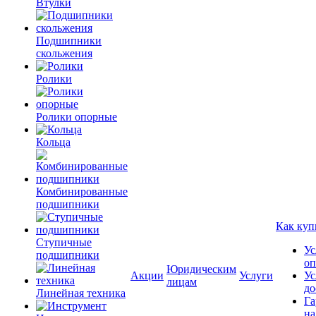
Втулки
Подшипники
скольжения
Ролики
Ролики опорные
Кольца
Комбинированные
подшипники
Как куп
Ступичные
Ус
подшипники
оп
Юридическим
Акции
Услуги
Ус
лицам
до
Линейная техника
Га
на