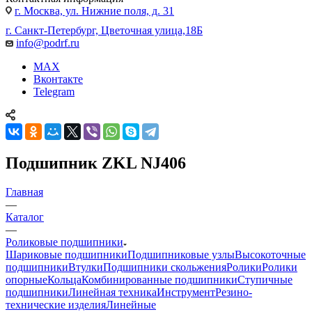
г. Москва, ул. Нижние поля, д. 31
г. Санкт-Петербург, Цветочная улица,18Б
info@podrf.ru
MAX
Вконтакте
Telegram
Подшипник ZKL NJ406
Главная
—
Каталог
—
Роликовые подшипники
Шариковые подшипники
Подшипниковые узлы
Высокоточные
подшипники
Втулки
Подшипники скольжения
Ролики
Ролики
опорные
Кольца
Комбинированные подшипники
Ступичные
подшипники
Линейная техника
Инструмент
Резино-
технические изделия
Линейные