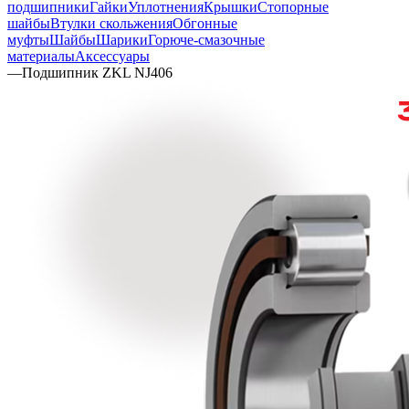
подшипники
Гайки
Уплотнения
Крышки
Стопорные
шайбы
Втулки скольжения
Обгонные
муфты
Шайбы
Шарики
Горюче-смазочные
материалы
Аксессуары
—
Подшипник ZKL NJ406