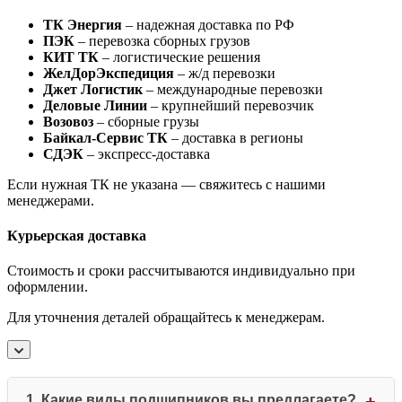
ТК Энергия
– надежная доставка по РФ
ПЭК
– перевозка сборных грузов
КИТ ТК
– логистические решения
ЖелДорЭкспедиция
– ж/д перевозки
Джет Логистик
– международные перевозки
Деловые Линии
– крупнейший перевозчик
Возовоз
– сборные грузы
Байкал-Сервис ТК
– доставка в регионы
СДЭК
– экспресс-доставка
Если нужная ТК не указана — свяжитесь с нашими
менеджерами.
Курьерская доставка
Стоимость и сроки рассчитываются индивидуально при
оформлении.
Для уточнения деталей обращайтесь к менеджерам.
1. Какие виды подшипников вы предлагаете?