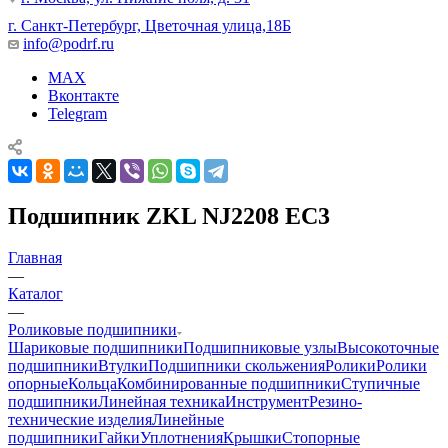
г. Санкт-Петербург, Цветочная улица,18Б
info@podrf.ru
MAX
Вконтакте
Telegram
Подшипник ZKL NJ2208 EC3
Главная
—
Каталог
—
Роликовые подшипники
Шариковые подшипники
Подшипниковые узлы
Высокоточные
подшипники
Втулки
Подшипники скольжения
Ролики
Ролики
опорные
Кольца
Комбинированные подшипники
Ступичные
подшипники
Линейная техника
Инструмент
Резино-
технические изделия
Линейные
подшипники
Гайки
Уплотнения
Крышки
Стопорные