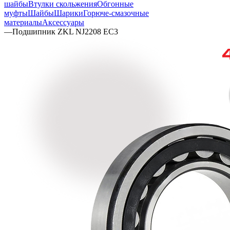
шайбы
Втулки скольжения
Обгонные
муфты
Шайбы
Шарики
Горюче-смазочные
материалы
Аксессуары
—
Подшипник ZKL NJ2208 EC3