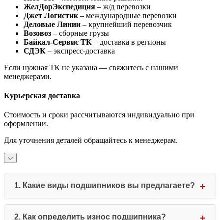
ЖелДорЭкспедиция
– ж/д перевозки
Джет Логистик
– международные перевозки
Деловые Линии
– крупнейший перевозчик
Возовоз
– сборные грузы
Байкал-Сервис ТК
– доставка в регионы
СДЭК
– экспресс-доставка
Если нужная ТК не указана — свяжитесь с нашими
менеджерами.
Курьерская доставка
Стоимость и сроки рассчитываются индивидуально при
оформлении.
Для уточнения деталей обращайтесь к менеджерам.
1. Какие виды подшипников вы предлагаете?
Мы специализируемся на всех основных типах
подшипников: шариковых (радиальных, упорных),
2. Как определить износ подшипника?