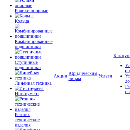
Ролики опорные
Кольца
Комбинированные
подшипники
Как куп
Ступичные
Ус
подшипники
оп
Юридическим
Акции
Услуги
Ус
лицам
до
Линейная техника
Га
на
Инструмент
Резино-
технические
изделия