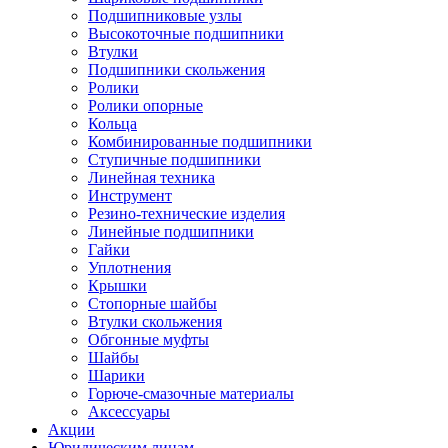
Подшипниковые узлы
Высокоточные подшипники
Втулки
Подшипники скольжения
Ролики
Ролики опорные
Кольца
Комбинированные подшипники
Ступичные подшипники
Линейная техника
Инструмент
Резино-технические изделия
Линейные подшипники
Гайки
Уплотнения
Крышки
Стопорные шайбы
Втулки скольжения
Обгонные муфты
Шайбы
Шарики
Горюче-смазочные материалы
Аксессуары
Акции
Юридическим лицам