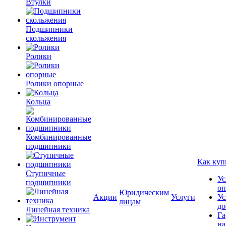
Втулки
Подшипники
скольжения
Ролики
Ролики опорные
Кольца
Комбинированные
подшипники
Как куп
Ступичные
Ус
подшипники
оп
Юридическим
Акции
Услуги
Ус
лицам
до
Линейная техника
Га
на