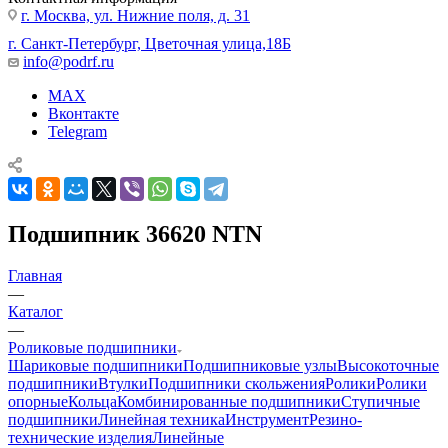
г. Москва, ул. Нижние поля, д. 31
г. Санкт-Петербург, Цветочная улица,18Б
info@podrf.ru
MAX
Вконтакте
Telegram
Подшипник 36620 NTN
Главная
—
Каталог
—
Роликовые подшипники
Шариковые подшипники
Подшипниковые узлы
Высокоточные
подшипники
Втулки
Подшипники скольжения
Ролики
Ролики
опорные
Кольца
Комбинированные подшипники
Ступичные
подшипники
Линейная техника
Инструмент
Резино-
технические изделия
Линейные