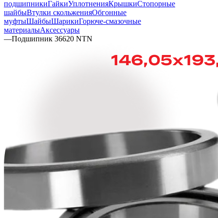
подшипники
Гайки
Уплотнения
Крышки
Стопорные
шайбы
Втулки скольжения
Обгонные
муфты
Шайбы
Шарики
Горюче-смазочные
материалы
Аксессуары
—
Подшипник 36620 NTN