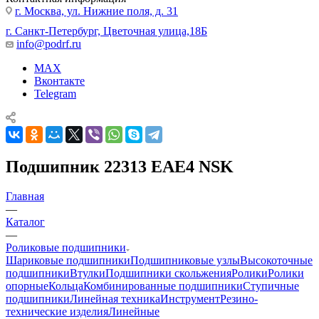
г. Москва, ул. Нижние поля, д. 31
г. Санкт-Петербург, Цветочная улица,18Б
info@podrf.ru
MAX
Вконтакте
Telegram
Подшипник 22313 EAE4 NSK
Главная
—
Каталог
—
Роликовые подшипники
Шариковые подшипники
Подшипниковые узлы
Высокоточные
подшипники
Втулки
Подшипники скольжения
Ролики
Ролики
опорные
Кольца
Комбинированные подшипники
Ступичные
подшипники
Линейная техника
Инструмент
Резино-
технические изделия
Линейные