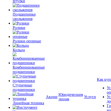
Втулки
Подшипники
скольжения
Ролики
Ролики опорные
Кольца
Комбинированные
подшипники
Как куп
Ступичные
Ус
подшипники
оп
Юридическим
Акции
Услуги
Ус
лицам
до
Линейная техника
Га
на