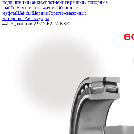
подшипники
Гайки
Уплотнения
Крышки
Стопорные
шайбы
Втулки скольжения
Обгонные
муфты
Шайбы
Шарики
Горюче-смазочные
материалы
Аксессуары
—
Подшипник 22313 EAE4 NSK