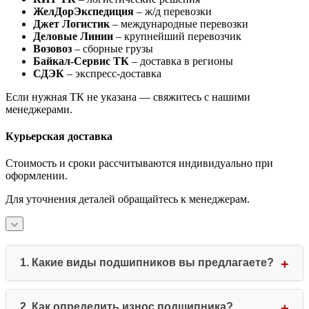
ЖелДорЭкспедиция
– ж/д перевозки
Джет Логистик
– международные перевозки
Деловые Линии
– крупнейший перевозчик
Возовоз
– сборные грузы
Байкал-Сервис ТК
– доставка в регионы
СДЭК
– экспресс-доставка
Если нужная ТК не указана — свяжитесь с нашими
менеджерами.
Курьерская доставка
Стоимость и сроки рассчитываются индивидуально при
оформлении.
Для уточнения деталей обращайтесь к менеджерам.
1. Какие виды подшипников вы предлагаете?
Мы специализируемся на всех основных типах
подшипников: шариковых (радиальных, упорных),
2. Как определить износ подшипника?