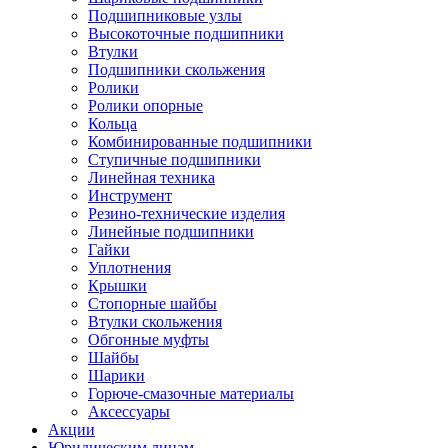
Подшипниковые узлы
Высокоточные подшипники
Втулки
Подшипники скольжения
Ролики
Ролики опорные
Кольца
Комбинированные подшипники
Ступичные подшипники
Линейная техника
Инструмент
Резино-технические изделия
Линейные подшипники
Гайки
Уплотнения
Крышки
Стопорные шайбы
Втулки скольжения
Обгонные муфты
Шайбы
Шарики
Горюче-смазочные материалы
Аксессуары
Акции
Юридическим лицам