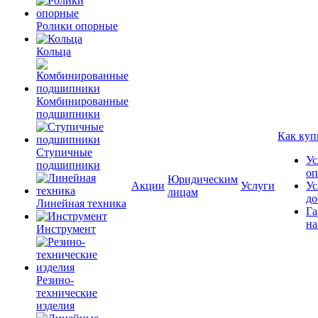
Ролики опорные
Кольца
Комбинированные
подшипники
Как куп
Ступичные
Ус
подшипники
оп
Юридическим
Акции
Услуги
Ус
лицам
до
Линейная техника
Га
на
Инструмент
Резино-
технические
изделия