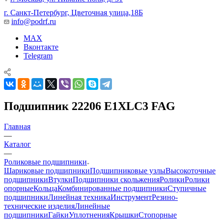
г. Санкт-Петербург, Цветочная улица,18Б
info@podrf.ru
MAX
Вконтакте
Telegram
Подшипник 22206 E1XLC3 FAG
Главная
—
Каталог
—
Роликовые подшипники
Шариковые подшипники
Подшипниковые узлы
Высокоточные
подшипники
Втулки
Подшипники скольжения
Ролики
Ролики
опорные
Кольца
Комбинированные подшипники
Ступичные
подшипники
Линейная техника
Инструмент
Резино-
технические изделия
Линейные
подшипники
Гайки
Уплотнения
Крышки
Стопорные