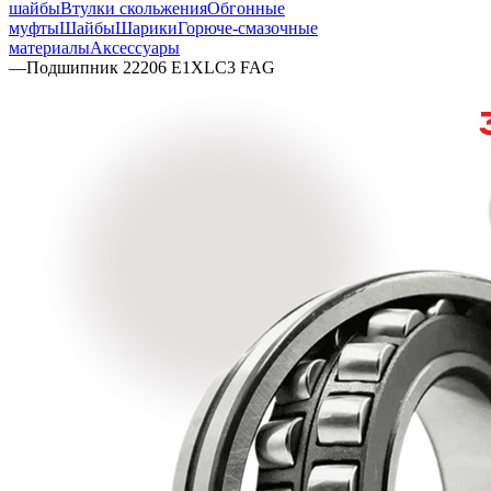
шайбы
Втулки скольжения
Обгонные
муфты
Шайбы
Шарики
Горюче-смазочные
материалы
Аксессуары
—
Подшипник 22206 E1XLC3 FAG