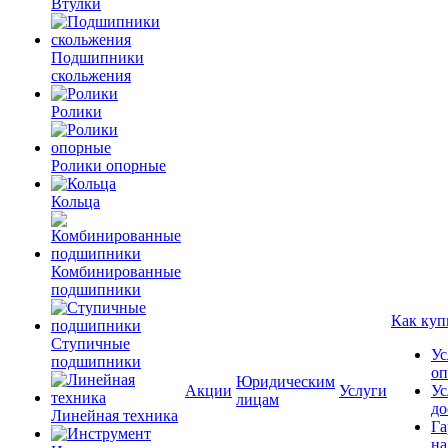
Втулки
Подшипники
скольжения
Ролики
Ролики опорные
Кольца
Комбинированные
подшипники
Как куп
Ступичные
Ус
подшипники
оп
Юридическим
Акции
Услуги
Ус
лицам
до
Линейная техника
Га
на