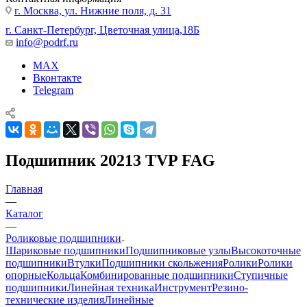
г. Москва, ул. Нижние поля, д. 31
г. Санкт-Петербург, Цветочная улица,18Б
info@podrf.ru
MAX
Вконтакте
Telegram
Подшипник 20213 TVP FAG
Главная
—
Каталог
—
Роликовые подшипники
Шариковые подшипники
Подшипниковые узлы
Высокоточные
подшипники
Втулки
Подшипники скольжения
Ролики
Ролики
опорные
Кольца
Комбинированные подшипники
Ступичные
подшипники
Линейная техника
Инструмент
Резино-
технические изделия
Линейные