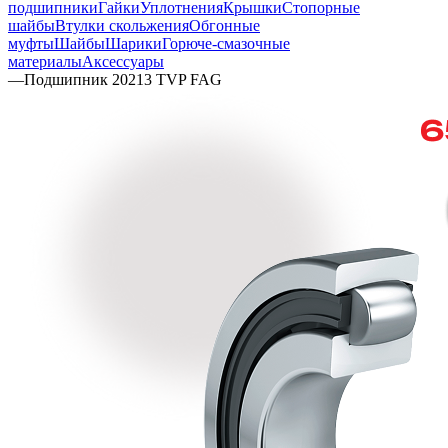
подшипники
Гайки
Уплотнения
Крышки
Стопорные
шайбы
Втулки скольжения
Обгонные
муфты
Шайбы
Шарики
Горюче-смазочные
материалы
Аксессуары
—
Подшипник 20213 TVP FAG