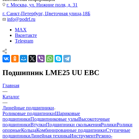
г. Москва, ул. Нижние поля, д. 31
г. Санкт-Петербург, Цветочная улица,18Б
info@podrf.ru
MAX
Вконтакте
Telegram
Подшипник LME25 UU EBC
Главная
—
Каталог
—
Линейные подшипники
Роликовые подшипники
Шариковые
подшипники
Подшипниковые узлы
Высокоточные
подшипники
Втулки
Подшипники скольжения
Ролики
Ролики
опорные
Кольца
Комбинированные подшипники
Ступичные
подшипники
Линейная техника
Инструмент
Резино-