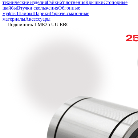
технические изделия
Гайки
Уплотнения
Крышки
Стопорные
шайбы
Втулки скольжения
Обгонные
муфты
Шайбы
Шарики
Горюче-смазочные
материалы
Аксессуары
—
Подшипник LME25 UU EBC