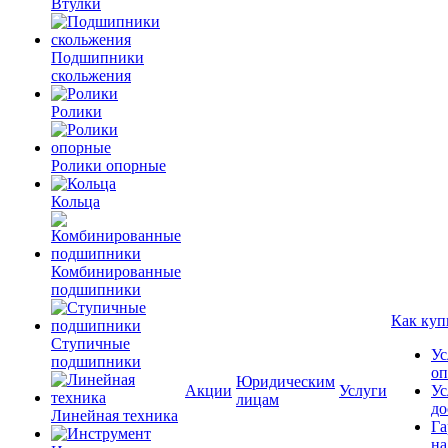
Втулки
Подшипники
скольжения
Ролики
Ролики опорные
Кольца
Комбинированные
подшипники
Как куп
Ступичные
Ус
подшипники
оп
Юридическим
Акции
Услуги
Ус
лицам
до
Линейная техника
Га
на