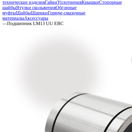
технические изделия
Гайки
Уплотнения
Крышки
Стопорные
шайбы
Втулки скольжения
Обгонные
муфты
Шайбы
Шарики
Горюче-смазочные
материалы
Аксессуары
—
Подшипник LM13 UU EBC