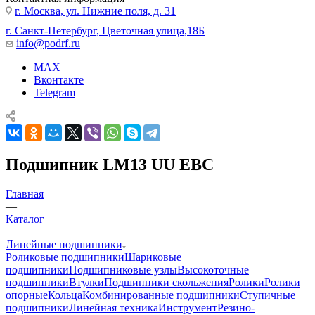
г. Москва, ул. Нижние поля, д. 31
г. Санкт-Петербург, Цветочная улица,18Б
info@podrf.ru
MAX
Вконтакте
Telegram
Подшипник LM13 UU EBC
Главная
—
Каталог
—
Линейные подшипники
Роликовые подшипники
Шариковые
подшипники
Подшипниковые узлы
Высокоточные
подшипники
Втулки
Подшипники скольжения
Ролики
Ролики
опорные
Кольца
Комбинированные подшипники
Ступичные
подшипники
Линейная техника
Инструмент
Резино-