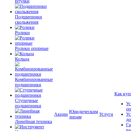
Втулки
Подшипники
скольжения
Ролики
Ролики опорные
Кольца
Комбинированные
подшипники
Как куп
Ступичные
Ус
подшипники
оп
Юридическим
Акции
Услуги
Ус
лицам
до
Линейная техника
Га
на