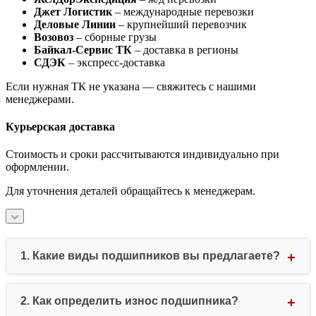
Джет Логистик
– международные перевозки
Деловые Линии
– крупнейший перевозчик
Возовоз
– сборные грузы
Байкал-Сервис ТК
– доставка в регионы
СДЭК
– экспресс-доставка
Если нужная ТК не указана — свяжитесь с нашими
менеджерами.
Курьерская доставка
Стоимость и сроки рассчитываются индивидуально при
оформлении.
Для уточнения деталей обращайтесь к менеджерам.
1. Какие виды подшипников вы предлагаете?
Мы специализируемся на всех основных типах
подшипников: шариковых (радиальных, упорных),
2. Как определить износ подшипника?