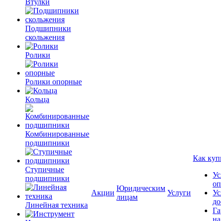
Втулки
Подшипники
скольжения
Ролики
Ролики опорные
Кольца
Комбинированные
подшипники
Как куп
Ступичные
Ус
подшипники
оп
Юридическим
Акции
Услуги
Ус
лицам
до
Линейная техника
Га
на