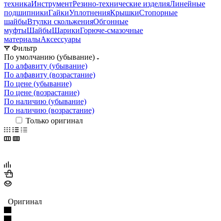
техника
Инструмент
Резино-технические изделия
Линейные
подшипники
Гайки
Уплотнения
Крышки
Стопорные
шайбы
Втулки скольжения
Обгонные
муфты
Шайбы
Шарики
Горюче-смазочные
материалы
Аксессуары
Фильтр
По умолчанию (убывание)
По алфавиту (убывание)
По алфавиту (возрастание)
По цене (убывание)
По цене (возрастание)
По наличию (убывание)
По наличию (возрастание)
Только оригинал
Оригинал