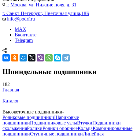
г. Москва, ул. Нижние поля, д. 31
г. Санкт-Петербург, Цветочная улица,18Б
info@podrf.ru
MAX
Вконтакте
Telegram
Шпиндельные подшипники
182
Главная
—
Каталог
—
Высокоточные подшипники
Роликовые подшипники
Шариковые
подшипники
Подшипниковые узлы
Втулки
Подшипники
скольжения
Ролики
Ролики опорные
Кольца
Комбинированные
подшипники
Ступичные подшипники
Линейная