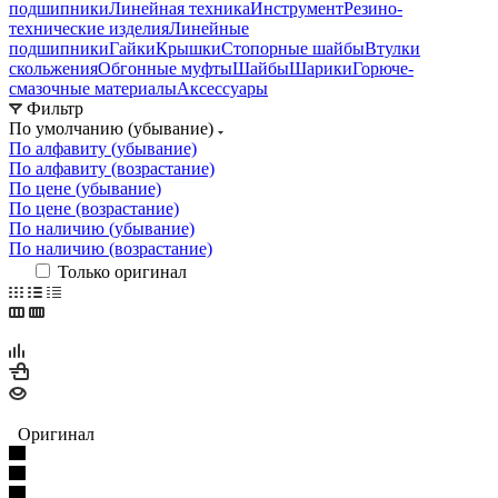
подшипники
Линейная техника
Инструмент
Резино-
технические изделия
Линейные
подшипники
Гайки
Крышки
Стопорные шайбы
Втулки
скольжения
Обгонные муфты
Шайбы
Шарики
Горюче-
смазочные материалы
Аксессуары
Фильтр
По умолчанию (убывание)
По алфавиту (убывание)
По алфавиту (возрастание)
По цене (убывание)
По цене (возрастание)
По наличию (убывание)
По наличию (возрастание)
Только оригинал
Оригинал