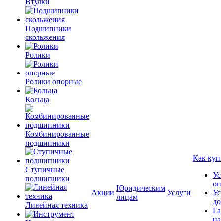
Втулки
Подшипники
скольжения
Ролики
Ролики опорные
Кольца
Комбинированные
подшипники
Как куп
Ступичные
Ус
подшипники
оп
Юридическим
Акции
Услуги
Ус
лицам
до
Линейная техника
Га
на