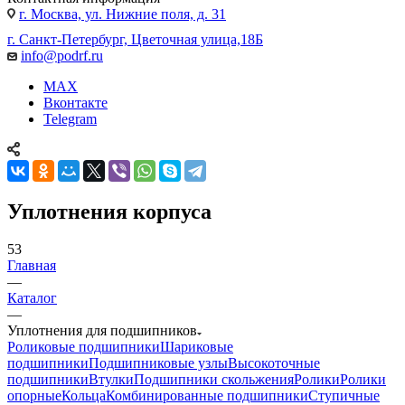
г. Москва, ул. Нижние поля, д. 31
г. Санкт-Петербург, Цветочная улица,18Б
info@podrf.ru
MAX
Вконтакте
Telegram
Уплотнения корпуса
53
Главная
—
Каталог
—
Уплотнения для подшипников
Роликовые подшипники
Шариковые
подшипники
Подшипниковые узлы
Высокоточные
подшипники
Втулки
Подшипники скольжения
Ролики
Ролики
опорные
Кольца
Комбинированные подшипники
Ступичные