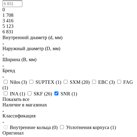
0
1 708
3 416
5 123
6 831
Внутренний диаметр (d, мм)
Наружный диаметр (D, мм)
Ширина (B, мм)
Бренд
Nilos (
3
)
SUPTEX (
1
)
SXM (
20
)
EBC (
3
)
FAG
(
1
)
INA (
1
)
SKF (
26
)
SNR (
1
)
Показать все
Наличие в магазинах
Классификация
Внутренние кольца (
0
)
Уплотнения корпуса (
1
)
Оригинал