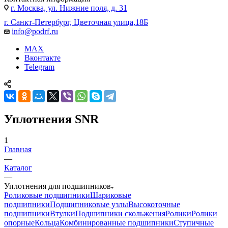
г. Москва, ул. Нижние поля, д. 31
г. Санкт-Петербург, Цветочная улица,18Б
info@podrf.ru
MAX
Вконтакте
Telegram
Уплотнения SNR
1
Главная
—
Каталог
—
Уплотнения для подшипников
Роликовые подшипники
Шариковые
подшипники
Подшипниковые узлы
Высокоточные
подшипники
Втулки
Подшипники скольжения
Ролики
Ролики
опорные
Кольца
Комбинированные подшипники
Ступичные