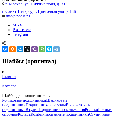
г. Москва, ул. Нижние поля, д. 31
г. Санкт-Петербург, Цветочная улица,18Б
info@podrf.ru
MAX
Вконтакте
Telegram
Шайбы (оригинал)
8
Главная
—
Каталог
—
Шайбы для подшипников
Роликовые подшипники
Шариковые
подшипники
Подшипниковые узлы
Высокоточные
подшипники
Втулки
Подшипники скольжения
Ролики
Ролики
опорные
Кольца
Комбинированные подшипники
Ступичные