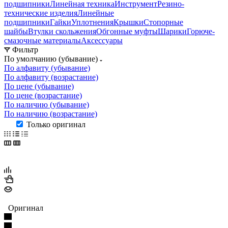
подшипники
Линейная техника
Инструмент
Резино-
технические изделия
Линейные
подшипники
Гайки
Уплотнения
Крышки
Стопорные
шайбы
Втулки скольжения
Обгонные муфты
Шарики
Горюче-
смазочные материалы
Аксессуары
Фильтр
По умолчанию (убывание)
По алфавиту (убывание)
По алфавиту (возрастание)
По цене (убывание)
По цене (возрастание)
По наличию (убывание)
По наличию (возрастание)
Только оригинал
Оригинал