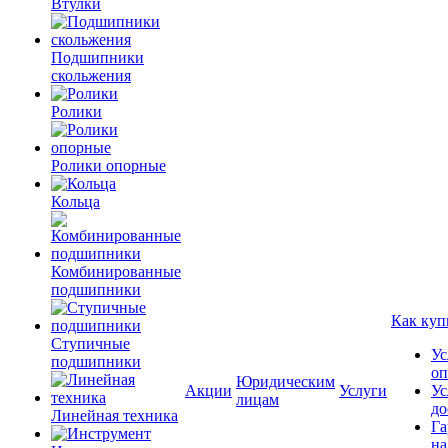
Втулки
Подшипники
скольжения
Ролики
Ролики опорные
Кольца
Комбинированные
подшипники
Как куп
Ступичные
Ус
подшипники
оп
Юридическим
Акции
Услуги
Ус
лицам
до
Линейная техника
Га
на