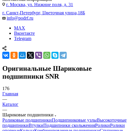
г. Москва, ул. Нижние поля, д. 31
г. Санкт-Петербург, Цветочная улица,18Б
info@podrf.ru
MAX
Вконтакте
Telegram
Оригинальные Шариковые
подшипники SNR
176
Главная
—
Каталог
—
Шариковые подшипники
Роликовые подшипники
Подшипниковые узлы
Высокоточные
подшипники
Втулки
Подшипники скольжения
Ролики
Ролики
опорные
Кольца
Комбинированные подшипники
Ступичные