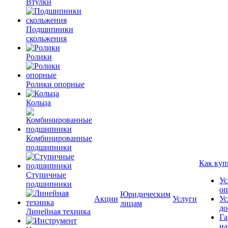
Втулки
Подшипники
скольжения
Ролики
Ролики опорные
Кольца
Комбинированные
подшипники
Как куп
Ступичные
Ус
подшипники
оп
Юридическим
Акции
Услуги
Ус
лицам
до
Линейная техника
Га
на