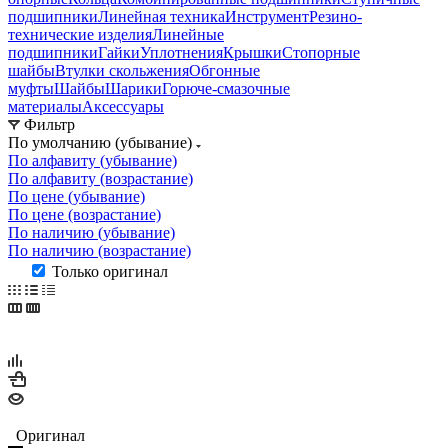
подшипники
Линейная техника
Инструмент
Резино-
технические изделия
Линейные
подшипники
Гайки
Уплотнения
Крышки
Стопорные
шайбы
Втулки скольжения
Обгонные
муфты
Шайбы
Шарики
Горюче-смазочные
материалы
Аксессуары
Фильтр
По умолчанию (убывание)
По алфавиту (убывание)
По алфавиту (возрастание)
По цене (убывание)
По цене (возрастание)
По наличию (убывание)
По наличию (возрастание)
Только оригинал
Оригинал