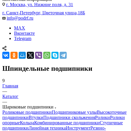
г. Москва, ул. Нижние поля, д. 31
г. Санкт-Петербург, Цветочная улица,18Б
info@podrf.ru
MAX
Вконтакте
Telegram
Шпиндельные подшипники
9
Главная
—
Каталог
—
Шариковые подшипники
Роликовые подшипники
Подшипниковые узлы
Высокоточные
подшипники
Втулки
Подшипники скольжения
Ролики
Ролики
опорные
Кольца
Комбинированные подшипники
Ступичные
подшипники
Линейная техника
Инструмент
Резино-