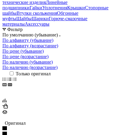
технические изделия
Линейные
подшипники
Гайки
Уплотнения
Крышки
Стопорные
шайбы
Втулки скольжения
Обгонные
муфты
Шайбы
Шарики
Горюче-смазочные
материалы
Аксессуары
Фильтр
По умолчанию (убывание)
По алфавиту (убывание)
По алфавиту (возрастание)
По цене (убывание)
По цене (возрастание)
По наличию (убывание)
По наличию (возрастание)
Только оригинал
Оригинал