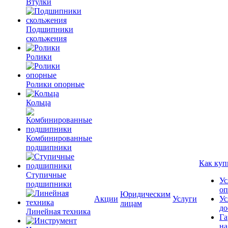
Втулки
Подшипники
скольжения
Ролики
Ролики опорные
Кольца
Комбинированные
подшипники
Как куп
Ступичные
Ус
подшипники
оп
Юридическим
Акции
Услуги
Ус
лицам
до
Линейная техника
Га
на