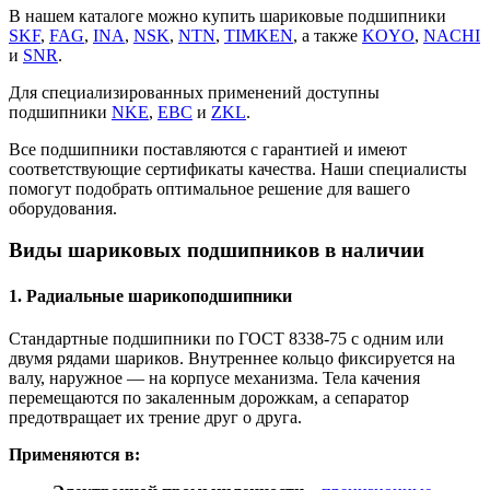
В нашем каталоге можно купить шариковые подшипники
SKF
,
FAG
,
INA
,
NSK
,
NTN
,
TIMKEN
, а также
KOYO
,
NACHI
и
SNR
.
Для специализированных применений доступны
подшипники
NKE
,
EBC
и
ZKL
.
Все подшипники поставляются с гарантией и имеют
соответствующие сертификаты качества. Наши специалисты
помогут подобрать оптимальное решение для вашего
оборудования.
Виды шариковых подшипников в наличии
1. Радиальные шарикоподшипники
Стандартные подшипники по ГОСТ 8338-75 с одним или
двумя рядами шариков. Внутреннее кольцо фиксируется на
валу, наружное — на корпусе механизма. Тела качения
перемещаются по закаленным дорожкам, а сепаратор
предотвращает их трение друг о друга.
Применяются в: