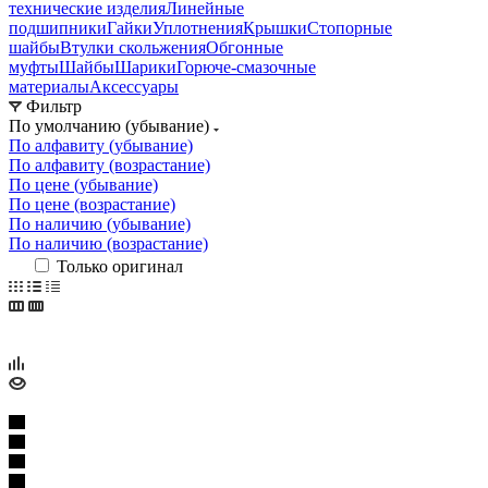
технические изделия
Линейные
подшипники
Гайки
Уплотнения
Крышки
Стопорные
шайбы
Втулки скольжения
Обгонные
муфты
Шайбы
Шарики
Горюче-смазочные
материалы
Аксессуары
Фильтр
По умолчанию (убывание)
По алфавиту (убывание)
По алфавиту (возрастание)
По цене (убывание)
По цене (возрастание)
По наличию (убывание)
По наличию (возрастание)
Только оригинал