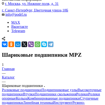
г. Москва, ул. Нижние поля, д. 31
г. Санкт-Петербург, Цветочная улица,18Б
info@podrf.ru
MAX
Вконтакте
Telegram
Шариковые подшипники MPZ
1
Главная
—
Каталог
—
Шариковые подшипники
Роликовые подшипники
Подшипниковые узлы
Высокоточные
подшипники
Втулки
Подшипники скольжения
Ролики
Ролики
опорные
Кольца
Комбинированные подшипники
Ступичные
подшипники
Линейная техника
Инструмент
Резино-