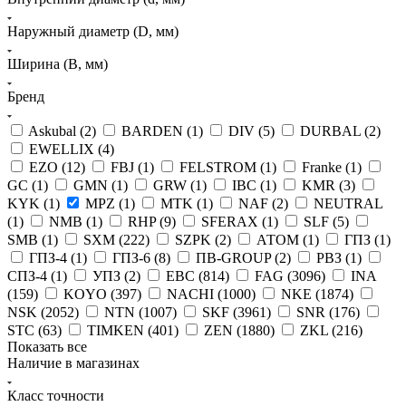
Наружный диаметр (D, мм)
Ширина (B, мм)
Бренд
Askubal (
2
)
BARDEN (
1
)
DIV (
5
)
DURBAL (
2
)
EWELLIX (
4
)
EZO (
12
)
FBJ (
1
)
FELSTROM (
1
)
Franke (
1
)
GC (
1
)
GMN (
1
)
GRW (
1
)
IBC (
1
)
KMR (
3
)
KYK (
1
)
MPZ (
1
)
MTK (
1
)
NAF (
2
)
NEUTRAL
(
1
)
NMB (
1
)
RHP (
9
)
SFERAX (
1
)
SLF (
5
)
SMB (
1
)
SXM (
222
)
SZPK (
2
)
АТОМ (
1
)
ГПЗ (
1
)
ГПЗ-4 (
1
)
ГПЗ-6 (
8
)
ПВ-GROUP (
2
)
РВЗ (
1
)
СПЗ-4 (
1
)
УПЗ (
2
)
EBC (
814
)
FAG (
3096
)
INA
(
159
)
KOYO (
397
)
NACHI (
1000
)
NKE (
1874
)
NSK (
2052
)
NTN (
1007
)
SKF (
3961
)
SNR (
176
)
STC (
63
)
TIMKEN (
401
)
ZEN (
1880
)
ZKL (
216
)
Показать все
Наличие в магазинах
Класс точности