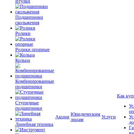
Втулки
Подшипники
скольжения
Ролики
Ролики опорные
Кольца
Комбинированные
подшипники
Как куп
Ступичные
Ус
подшипники
оп
Юридическим
Акции
Услуги
Ус
лицам
до
Линейная техника
Га
на