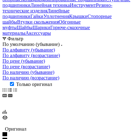
подшипники
Линейная техника
Инструмент
Резино-
технические изделия
Линейные
подшипники
Гайки
Уплотнения
Крышки
Стопорные
шайбы
Втулки скольжения
Обгонные
муфты
Шайбы
Шарики
Горюче-смазочные
материалы
Аксессуары
Фильтр
По умолчанию (убывание)
По алфавиту (убывание)
По алфавиту (возрастание)
По цене (убывание)
По цене (возрастание)
По наличию (убывание)
По наличию (возрастание)
Только оригинал
Оригинал