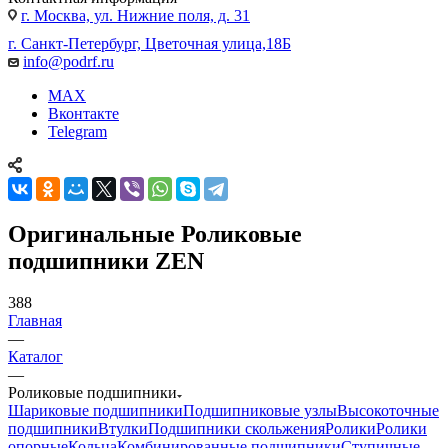
г. Москва, ул. Нижние поля, д. 31
г. Санкт-Петербург, Цветочная улица,18Б
info@podrf.ru
MAX
Вконтакте
Telegram
Оригинальные Роликовые
подшипники ZEN
388
Главная
—
Каталог
—
Роликовые подшипники
Шариковые подшипники
Подшипниковые узлы
Высокоточные
подшипники
Втулки
Подшипники скольжения
Ролики
Ролики
опорные
Кольца
Комбинированные подшипники
Ступичные