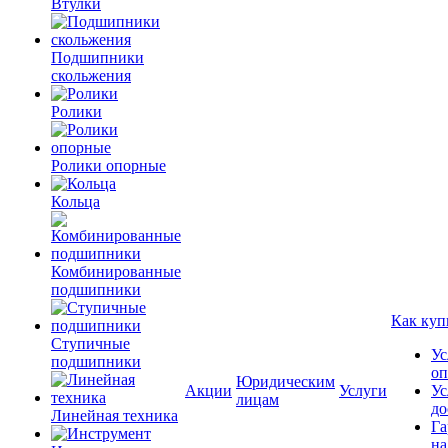
Втулки
Подшипники
скольжения
Ролики
Ролики опорные
Кольца
Комбинированные
подшипники
Как куп
Ступичные
Ус
подшипники
оп
Юридическим
Акции
Услуги
Ус
лицам
до
Линейная техника
Га
на