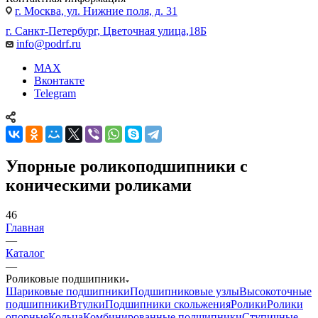
г. Москва, ул. Нижние поля, д. 31
г. Санкт-Петербург, Цветочная улица,18Б
info@podrf.ru
MAX
Вконтакте
Telegram
Упорные роликоподшипники с
коническими роликами
46
Главная
—
Каталог
—
Роликовые подшипники
Шариковые подшипники
Подшипниковые узлы
Высокоточные
подшипники
Втулки
Подшипники скольжения
Ролики
Ролики
опорные
Кольца
Комбинированные подшипники
Ступичные