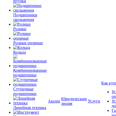
Втулки
Подшипники
скольжения
Ролики
Ролики опорные
Кольца
Комбинированные
подшипники
Как куп
Ступичные
Ус
подшипники
оп
Юридическим
Акции
Услуги
Ус
лицам
до
Линейная техника
Га
на