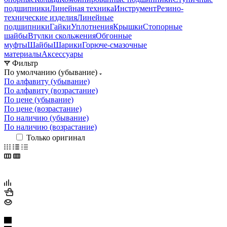
подшипники
Линейная техника
Инструмент
Резино-
технические изделия
Линейные
подшипники
Гайки
Уплотнения
Крышки
Стопорные
шайбы
Втулки скольжения
Обгонные
муфты
Шайбы
Шарики
Горюче-смазочные
материалы
Аксессуары
Фильтр
По умолчанию (убывание)
По алфавиту (убывание)
По алфавиту (возрастание)
По цене (убывание)
По цене (возрастание)
По наличию (убывание)
По наличию (возрастание)
Только оригинал