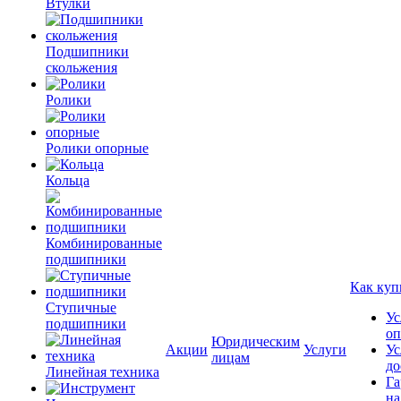
Втулки
Подшипники
скольжения
Ролики
Ролики опорные
Кольца
Комбинированные
подшипники
Как куп
Ступичные
Ус
подшипники
оп
Юридическим
Акции
Услуги
Ус
лицам
до
Линейная техника
Га
на