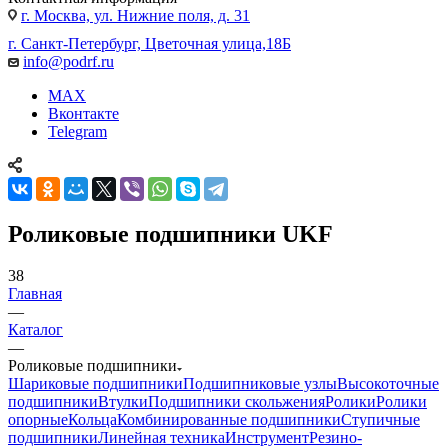
г. Москва, ул. Нижние поля, д. 31
г. Санкт-Петербург, Цветочная улица,18Б
info@podrf.ru
MAX
Вконтакте
Telegram
Роликовые подшипники UKF
38
Главная
—
Каталог
—
Роликовые подшипники
Шариковые подшипники
Подшипниковые узлы
Высокоточные
подшипники
Втулки
Подшипники скольжения
Ролики
Ролики
опорные
Кольца
Комбинированные подшипники
Ступичные
подшипники
Линейная техника
Инструмент
Резино-