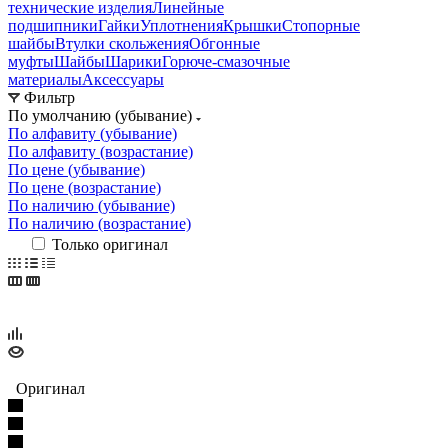
технические изделия
Линейные
подшипники
Гайки
Уплотнения
Крышки
Стопорные
шайбы
Втулки скольжения
Обгонные
муфты
Шайбы
Шарики
Горюче-смазочные
материалы
Аксессуары
Фильтр
По умолчанию (убывание)
По алфавиту (убывание)
По алфавиту (возрастание)
По цене (убывание)
По цене (возрастание)
По наличию (убывание)
По наличию (возрастание)
Только оригинал
Оригинал