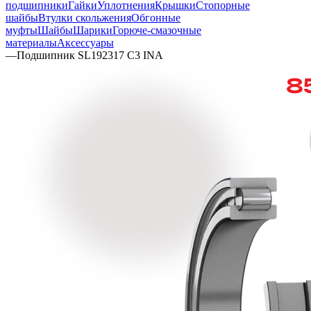
подшипники
Гайки
Уплотнения
Крышки
Стопорные
шайбы
Втулки скольжения
Обгонные
муфты
Шайбы
Шарики
Горюче-смазочные
материалы
Аксессуары
—
Подшипник SL192317 C3 INA