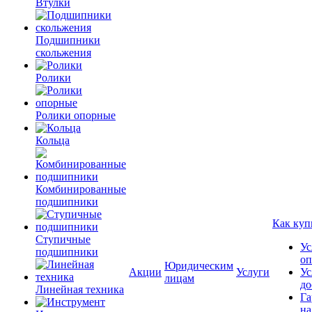
Втулки
Подшипники
скольжения
Ролики
Ролики опорные
Кольца
Комбинированные
подшипники
Как куп
Ступичные
Ус
подшипники
оп
Юридическим
Акции
Услуги
Ус
лицам
до
Линейная техника
Га
на