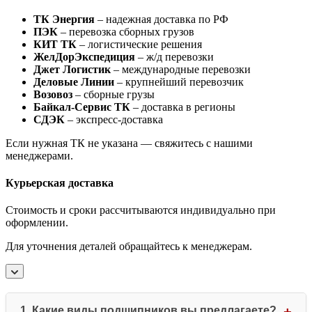
ТК Энергия
– надежная доставка по РФ
ПЭК
– перевозка сборных грузов
КИТ ТК
– логистические решения
ЖелДорЭкспедиция
– ж/д перевозки
Джет Логистик
– международные перевозки
Деловые Линии
– крупнейший перевозчик
Возовоз
– сборные грузы
Байкал-Сервис ТК
– доставка в регионы
СДЭК
– экспресс-доставка
Если нужная ТК не указана — свяжитесь с нашими
менеджерами.
Курьерская доставка
Стоимость и сроки рассчитываются индивидуально при
оформлении.
Для уточнения деталей обращайтесь к менеджерам.
1. Какие виды подшипников вы предлагаете?