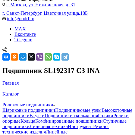
г. Москва, ул. Нижние поля, д. 31
г. Санкт-Петербург, Цветочная улица,18Б
info@podrf.ru
MAX
Вконтакте
Telegram
Подшипник SL192317 C3 INA
Главная
—
Каталог
—
Роликовые подшипники
Шариковые подшипники
Подшипниковые узлы
Высокоточные
подшипники
Втулки
Подшипники скольжения
Ролики
Ролики
опорные
Кольца
Комбинированные подшипники
Ступичные
подшипники
Линейная техника
Инструмент
Резино-
технические изделия
Линейные