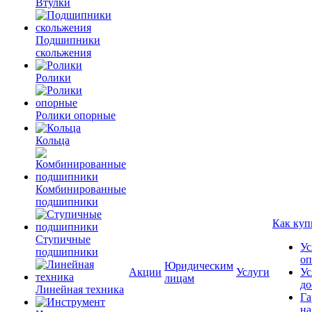
Втулки
Подшипники
скольжения
Ролики
Ролики опорные
Кольца
Комбинированные
подшипники
Как куп
Ступичные
Ус
подшипники
оп
Юридическим
Акции
Услуги
Ус
лицам
до
Линейная техника
Га
на