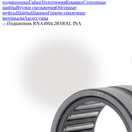
подшипники
Гайки
Уплотнения
Крышки
Стопорные
шайбы
Втулки скольжения
Обгонные
муфты
Шайбы
Шарики
Горюче-смазочные
материалы
Аксессуары
—
Подшипник RNA4904 2RSRXL INA