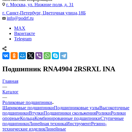
г. Москва, ул. Нижние поля, д. 31
г. Санкт-Петербург, Цветочная улица,18Б
info@podrf.ru
MAX
Вконтакте
Telegram
Подшипник RNA4904 2RSRXL INA
Главная
—
Каталог
—
Роликовые подшипники
Шариковые подшипники
Подшипниковые узлы
Высокоточные
подшипники
Втулки
Подшипники скольжения
Ролики
Ролики
опорные
Кольца
Комбинированные подшипники
Ступичные
подшипники
Линейная техника
Инструмент
Резино-
технические изделия
Линейные