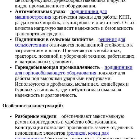
металлорежущих, деревообрабатывающих и других
видов промышленного оборудования.
Автомобильных узлах
–
подшипники для
машиностроения
критически важны для работы КПП,
раздаточных коробок, ступиц колес и двигателей. От их
качества напрямую зависит надежность и безопасность
транспортных средств.
Подшипники в сельском хозяйстве
–
решения для
сельхозтехники
отличаются повышенной стойкостью к
загрязнениям и влаге. Применяются в комбайнах,
тракторах, посевной и уборочной технике, работающих
в экстремальных условиях.
Горнодобывающая промышленность
–
подшипники
для горнодобывающего оборудования
подходят для
работы под высокими ударными нагрузками.
Используются в дробилках, мельницах, конвейерах и
буровых установках, где требуются максимальная
надежность и долговечность.
Особенности конструкций:
Разборные модели
– обеспечивают максимальную
ремонтопригодность и удобство обслуживания.
Конструкция позволяет производить замену отдельных
изношенных элементов (
роликов
,
колец для
подшипников
) без замены всего узла, а также регулярно