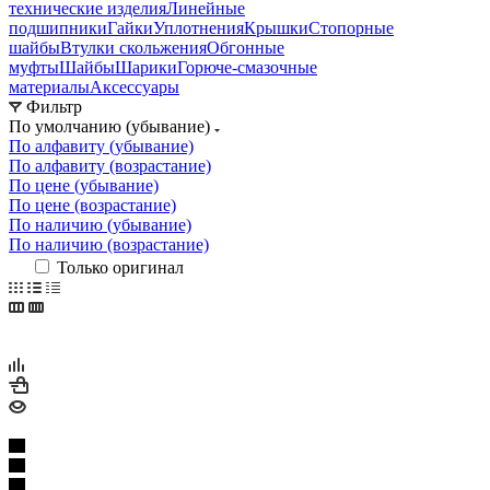
технические изделия
Линейные
подшипники
Гайки
Уплотнения
Крышки
Стопорные
шайбы
Втулки скольжения
Обгонные
муфты
Шайбы
Шарики
Горюче-смазочные
материалы
Аксессуары
Фильтр
По умолчанию (убывание)
По алфавиту (убывание)
По алфавиту (возрастание)
По цене (убывание)
По цене (возрастание)
По наличию (убывание)
По наличию (возрастание)
Только оригинал