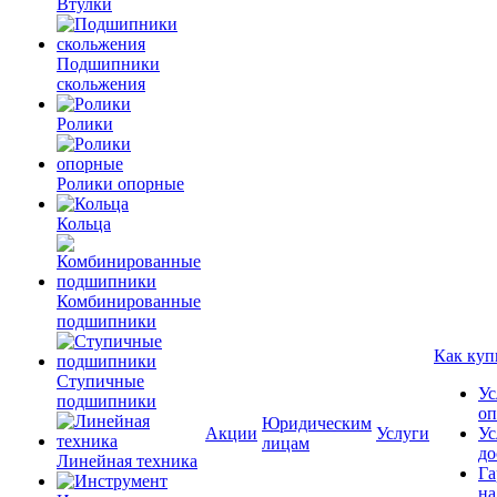
Втулки
Подшипники
скольжения
Ролики
Ролики опорные
Кольца
Комбинированные
подшипники
Как куп
Ступичные
Ус
подшипники
оп
Юридическим
Акции
Услуги
Ус
лицам
до
Линейная техника
Га
на