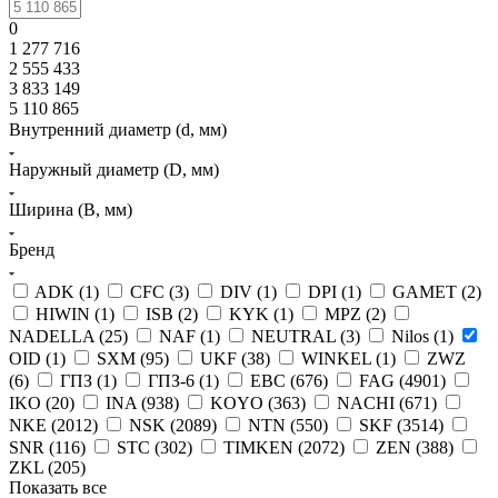
0
1 277 716
2 555 433
3 833 149
5 110 865
Внутренний диаметр (d, мм)
Наружный диаметр (D, мм)
Ширина (B, мм)
Бренд
ADK (
1
)
CFC (
3
)
DIV (
1
)
DPI (
1
)
GAMET (
2
)
HIWIN (
1
)
ISB (
2
)
KYK (
1
)
MPZ (
2
)
NADELLA (
25
)
NAF (
1
)
NEUTRAL (
3
)
Nilos (
1
)
OID (
1
)
SXM (
95
)
UKF (
38
)
WINKEL (
1
)
ZWZ
(
6
)
ГПЗ (
1
)
ГПЗ-6 (
1
)
EBC (
676
)
FAG (
4901
)
IKO (
20
)
INA (
938
)
KOYO (
363
)
NACHI (
671
)
NKE (
2012
)
NSK (
2089
)
NTN (
550
)
SKF (
3514
)
SNR (
116
)
STC (
302
)
TIMKEN (
2072
)
ZEN (
388
)
ZKL (
205
)
Показать все