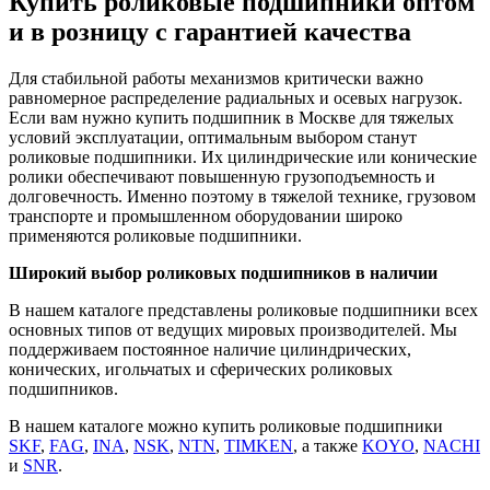
Купить роликовые подшипники оптом
и в розницу с гарантией качества
Для стабильной работы механизмов критически важно
равномерное распределение радиальных и осевых нагрузок.
Если вам нужно купить подшипник в Москве для тяжелых
условий эксплуатации, оптимальным выбором станут
роликовые подшипники. Их цилиндрические или конические
ролики обеспечивают повышенную грузоподъемность и
долговечность. Именно поэтому в тяжелой технике, грузовом
транспорте и промышленном оборудовании широко
применяются роликовые подшипники.
Широкий выбор роликовых подшипников в наличии
В нашем каталоге представлены роликовые подшипники всех
основных типов от ведущих мировых производителей. Мы
поддерживаем постоянное наличие цилиндрических,
конических, игольчатых и сферических роликовых
подшипников.
В нашем каталоге можно купить роликовые подшипники
SKF
,
FAG
,
INA
,
NSK
,
NTN
,
TIMKEN
, а также
KOYO
,
NACHI
и
SNR
.