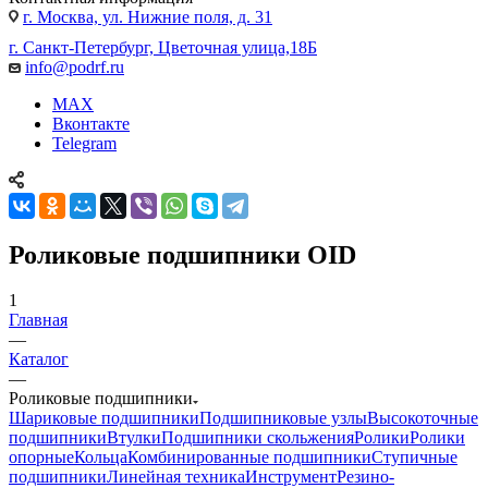
г. Москва, ул. Нижние поля, д. 31
г. Санкт-Петербург, Цветочная улица,18Б
info@podrf.ru
MAX
Вконтакте
Telegram
Роликовые подшипники OID
1
Главная
—
Каталог
—
Роликовые подшипники
Шариковые подшипники
Подшипниковые узлы
Высокоточные
подшипники
Втулки
Подшипники скольжения
Ролики
Ролики
опорные
Кольца
Комбинированные подшипники
Ступичные
подшипники
Линейная техника
Инструмент
Резино-