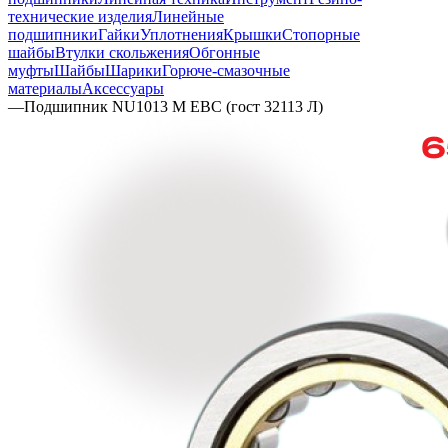
технические изделия
Линейные
подшипники
Гайки
Уплотнения
Крышки
Стопорные
шайбы
Втулки скольжения
Обгонные
муфты
Шайбы
Шарики
Горюче-смазочные
материалы
Аксессуары
—
Подшипник NU1013 M EBC (гост 32113 Л)