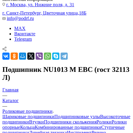
г. Москва, ул. Нижние поля, д. 31
г. Санкт-Петербург, Цветочная улица,18Б
info@podrf.ru
MAX
Вконтакте
Telegram
Подшипник NU1013 M EBC (гост 32113
Л)
Главная
—
Каталог
—
Роликовые подшипники
Шариковые подшипники
Подшипниковые узлы
Высокоточные
подшипники
Втулки
Подшипники скольжения
Ролики
Ролики
опорные
Кольца
Комбинированные подшипники
Ступичные
подшипники
Линейная техника
Инструмент
Резино-