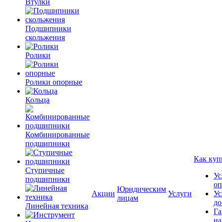
Втулки
Подшипники
скольжения
Ролики
Ролики опорные
Кольца
Комбинированные
подшипники
Как куп
Ступичные
Ус
подшипники
оп
Юридическим
Акции
Услуги
Ус
лицам
до
Линейная техника
Га
на