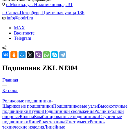
г. Москва, ул. Нижние поля, д. 31
г. Санкт-Петербург, Цветочная улица,18Б
info@podrf.ru
MAX
Вконтакте
Telegram
Подшипник ZKL NJ304
Главная
—
Каталог
—
Роликовые подшипники
Шариковые подшипники
Подшипниковые узлы
Высокоточные
подшипники
Втулки
Подшипники скольжения
Ролики
Ролики
опорные
Кольца
Комбинированные подшипники
Ступичные
подшипники
Линейная техника
Инструмент
Резино-
технические изделия
Линейные