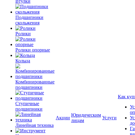
Втулки
Подшипники
скольжения
Ролики
Ролики опорные
Кольца
Комбинированные
подшипники
Как куп
Ступичные
Ус
подшипники
оп
Юридическим
Акции
Услуги
Ус
лицам
до
Линейная техника
Га
на