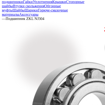
подшипники
Гайки
Уплотнения
Крышки
Стопорные
шайбы
Втулки скольжения
Обгонные
муфты
Шайбы
Шарики
Горюче-смазочные
материалы
Аксессуары
—
Подшипник ZKL NJ304