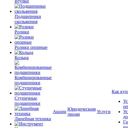
Втулки
Подшипники
скольжения
Ролики
Ролики опорные
Кольца
Комбинированные
подшипники
Как куп
Ступичные
Ус
подшипники
оп
Юридическим
Акции
Услуги
Ус
лицам
до
Линейная техника
Га
на