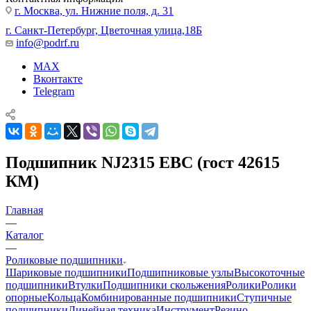
г. Москва, ул. Нижние поля, д. 31
г. Санкт-Петербург, Цветочная улица,18Б
info@podrf.ru
MAX
Вконтакте
Telegram
Подшипник NJ2315 EBC (гост 42615
КМ)
Главная
—
Каталог
—
Роликовые подшипники
Шариковые подшипники
Подшипниковые узлы
Высокоточные
подшипники
Втулки
Подшипники скольжения
Ролики
Ролики
опорные
Кольца
Комбинированные подшипники
Ступичные
подшипники
Линейная техника
Инструмент
Резино-