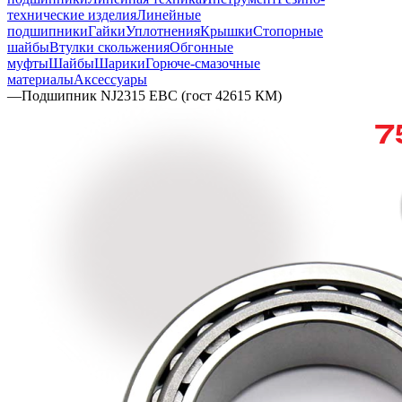
технические изделия
Линейные
подшипники
Гайки
Уплотнения
Крышки
Стопорные
шайбы
Втулки скольжения
Обгонные
муфты
Шайбы
Шарики
Горюче-смазочные
материалы
Аксессуары
—
Подшипник NJ2315 EBC (гост 42615 КМ)