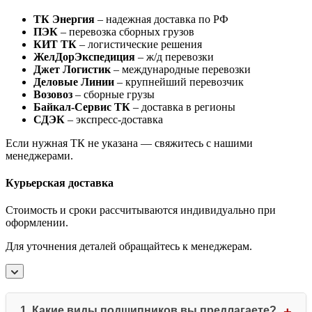
ТК Энергия
– надежная доставка по РФ
ПЭК
– перевозка сборных грузов
КИТ ТК
– логистические решения
ЖелДорЭкспедиция
– ж/д перевозки
Джет Логистик
– международные перевозки
Деловые Линии
– крупнейший перевозчик
Возовоз
– сборные грузы
Байкал-Сервис ТК
– доставка в регионы
СДЭК
– экспресс-доставка
Если нужная ТК не указана — свяжитесь с нашими
менеджерами.
Курьерская доставка
Стоимость и сроки рассчитываются индивидуально при
оформлении.
Для уточнения деталей обращайтесь к менеджерам.
1. Какие виды подшипников вы предлагаете?