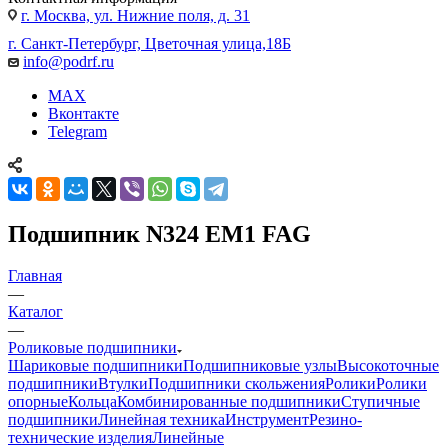
г. Москва, ул. Нижние поля, д. 31
г. Санкт-Петербург, Цветочная улица,18Б
info@podrf.ru
MAX
Вконтакте
Telegram
Подшипник N324 EM1 FAG
Главная
—
Каталог
—
Роликовые подшипники
Шариковые подшипники
Подшипниковые узлы
Высокоточные
подшипники
Втулки
Подшипники скольжения
Ролики
Ролики
опорные
Кольца
Комбинированные подшипники
Ступичные
подшипники
Линейная техника
Инструмент
Резино-
технические изделия
Линейные