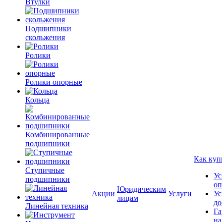
Втулки
Подшипники
скольжения
Ролики
Ролики опорные
Кольца
Комбинированные
подшипники
Как куп
Ступичные
Ус
подшипники
оп
Юридическим
Акции
Услуги
Ус
лицам
до
Линейная техника
Га
на