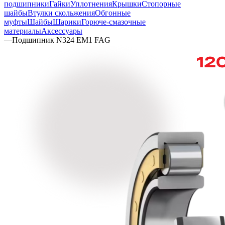
подшипники
Гайки
Уплотнения
Крышки
Стопорные
шайбы
Втулки скольжения
Обгонные
муфты
Шайбы
Шарики
Горюче-смазочные
материалы
Аксессуары
—
Подшипник N324 EM1 FAG