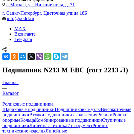
г. Москва, ул. Нижние поля, д. 31
г. Санкт-Петербург, Цветочная улица,18Б
info@podrf.ru
MAX
Вконтакте
Telegram
Подшипник N213 M EBC (гост 2213 Л)
Главная
—
Каталог
—
Роликовые подшипники
Шариковые подшипники
Подшипниковые узлы
Высокоточные
подшипники
Втулки
Подшипники скольжения
Ролики
Ролики
опорные
Кольца
Комбинированные подшипники
Ступичные
подшипники
Линейная техника
Инструмент
Резино-
технические изделия
Линейные