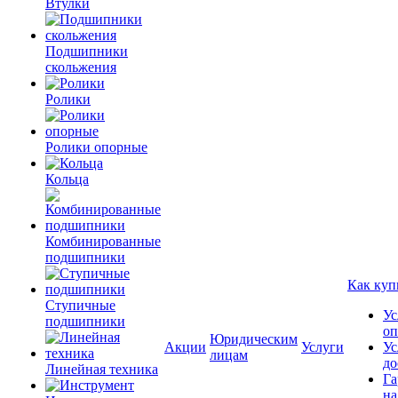
Втулки
Подшипники
скольжения
Ролики
Ролики опорные
Кольца
Комбинированные
подшипники
Как куп
Ступичные
Ус
подшипники
оп
Юридическим
Акции
Услуги
Ус
лицам
до
Линейная техника
Га
на