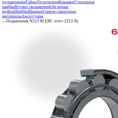
подшипники
Гайки
Уплотнения
Крышки
Стопорные
шайбы
Втулки скольжения
Обгонные
муфты
Шайбы
Шарики
Горюче-смазочные
материалы
Аксессуары
—
Подшипник N213 M EBC (гост 2213 Л)