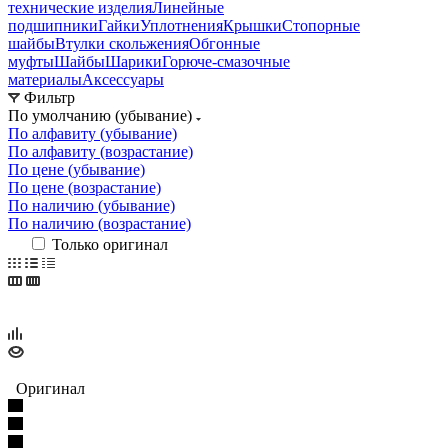
технические изделия
Линейные
подшипники
Гайки
Уплотнения
Крышки
Стопорные
шайбы
Втулки скольжения
Обгонные
муфты
Шайбы
Шарики
Горюче-смазочные
материалы
Аксессуары
Фильтр
По умолчанию (убывание)
По алфавиту (убывание)
По алфавиту (возрастание)
По цене (убывание)
По цене (возрастание)
По наличию (убывание)
По наличию (возрастание)
Только оригинал
Оригинал