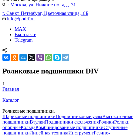
г. Москва, ул. Нижние поля, д. 31
г. Санкт-Петербург, Цветочная улица,18Б
info@podrf.ru
MAX
Вконтакте
Telegram
Роликовые подшипники DIV
1
Главная
—
Каталог
—
Роликовые подшипники
Шариковые подшипники
Подшипниковые узлы
Высокоточные
подшипники
Втулки
Подшипники скольжения
Ролики
Ролики
опорные
Кольца
Комбинированные подшипники
Ступичные
подшипники
Линейная техника
Инструмент
Резино-