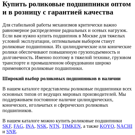
Купить роликовые подшипники оптом
и в розницу с гарантией качества
Для стабильной работы механизмов критически важно
равномерное распределение радиальных и осевых нагрузок.
Если вам нужно купить подшипник в Москве для тяжелых
условий эксплуатации, оптимальным выбором станут
роликовые подшипники. Их цилиндрические или конические
ролики обеспечивают повышенную грузоподъемность и
долговечность. Именно поэтому в тяжелой технике, грузовом
транспорте и промышленном оборудовании широко
применяются роликовые подшипники.
Широкий выбор роликовых подшипников в наличии
В нашем каталоге представлены роликовые подшипники всех
основных типов от ведущих мировых производителей. Мы
поддерживаем постоянное наличие цилиндрических,
конических, игольчатых и сферических роликовых
подшипников.
В нашем каталоге можно купить роликовые подшипники
SKF
,
FAG
,
INA
,
NSK
,
NTN
,
TIMKEN
, а также
KOYO
,
NACHI
и
SNR
.