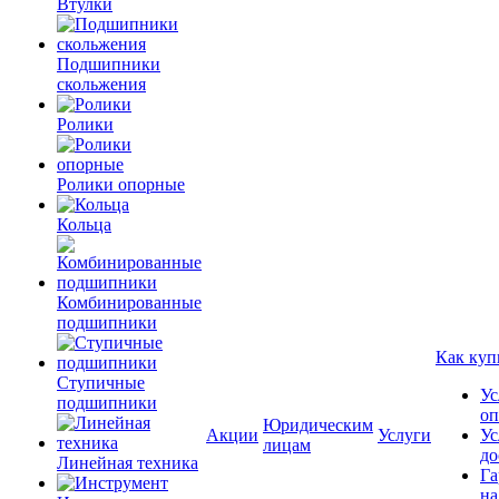
Втулки
Подшипники
скольжения
Ролики
Ролики опорные
Кольца
Комбинированные
подшипники
Как куп
Ступичные
Ус
подшипники
оп
Юридическим
Акции
Услуги
Ус
лицам
до
Линейная техника
Га
на