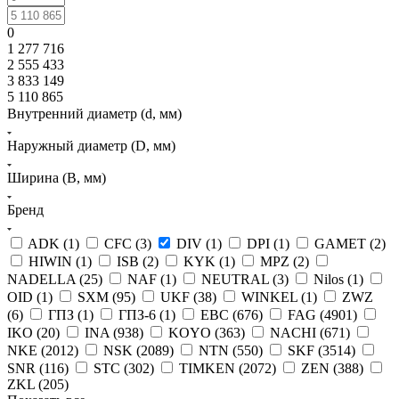
0
1 277 716
2 555 433
3 833 149
5 110 865
Внутренний диаметр (d, мм)
Наружный диаметр (D, мм)
Ширина (B, мм)
Бренд
ADK (
1
)
CFC (
3
)
DIV (
1
)
DPI (
1
)
GAMET (
2
)
HIWIN (
1
)
ISB (
2
)
KYK (
1
)
MPZ (
2
)
NADELLA (
25
)
NAF (
1
)
NEUTRAL (
3
)
Nilos (
1
)
OID (
1
)
SXM (
95
)
UKF (
38
)
WINKEL (
1
)
ZWZ
(
6
)
ГПЗ (
1
)
ГПЗ-6 (
1
)
EBC (
676
)
FAG (
4901
)
IKO (
20
)
INA (
938
)
KOYO (
363
)
NACHI (
671
)
NKE (
2012
)
NSK (
2089
)
NTN (
550
)
SKF (
3514
)
SNR (
116
)
STC (
302
)
TIMKEN (
2072
)
ZEN (
388
)
ZKL (
205
)