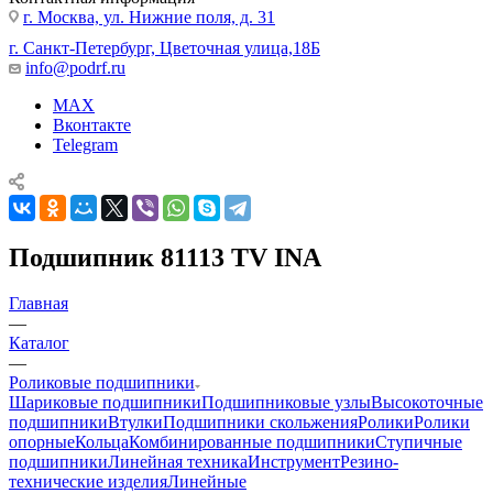
г. Москва, ул. Нижние поля, д. 31
г. Санкт-Петербург, Цветочная улица,18Б
info@podrf.ru
MAX
Вконтакте
Telegram
Подшипник 81113 TV INA
Главная
—
Каталог
—
Роликовые подшипники
Шариковые подшипники
Подшипниковые узлы
Высокоточные
подшипники
Втулки
Подшипники скольжения
Ролики
Ролики
опорные
Кольца
Комбинированные подшипники
Ступичные
подшипники
Линейная техника
Инструмент
Резино-
технические изделия
Линейные