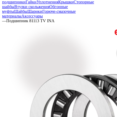
подшипники
Гайки
Уплотнения
Крышки
Стопорные
шайбы
Втулки скольжения
Обгонные
муфты
Шайбы
Шарики
Горюче-смазочные
материалы
Аксессуары
—
Подшипник 81113 TV INA