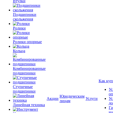
Втулки
Подшипники
скольжения
Ролики
Ролики опорные
Кольца
Комбинированные
подшипники
Как куп
Ступичные
Ус
подшипники
оп
Юридическим
Акции
Услуги
Ус
лицам
до
Линейная техника
Га
на