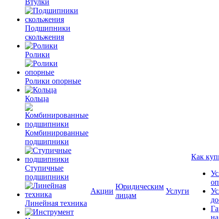
Втулки
Подшипники
скольжения
Ролики
Ролики опорные
Кольца
Комбинированные
подшипники
Как куп
Ступичные
Ус
подшипники
оп
Юридическим
Акции
Услуги
Ус
лицам
до
Линейная техника
Га
на