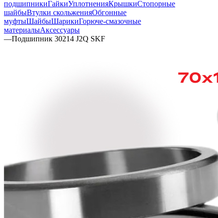
подшипники
Гайки
Уплотнения
Крышки
Стопорные
шайбы
Втулки скольжения
Обгонные
муфты
Шайбы
Шарики
Горюче-смазочные
материалы
Аксессуары
—
Подшипник 30214 J2Q SKF