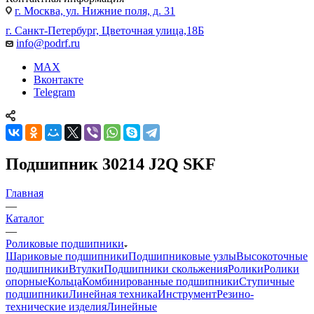
г. Москва, ул. Нижние поля, д. 31
г. Санкт-Петербург, Цветочная улица,18Б
info@podrf.ru
MAX
Вконтакте
Telegram
Подшипник 30214 J2Q SKF
Главная
—
Каталог
—
Роликовые подшипники
Шариковые подшипники
Подшипниковые узлы
Высокоточные
подшипники
Втулки
Подшипники скольжения
Ролики
Ролики
опорные
Кольца
Комбинированные подшипники
Ступичные
подшипники
Линейная техника
Инструмент
Резино-
технические изделия
Линейные